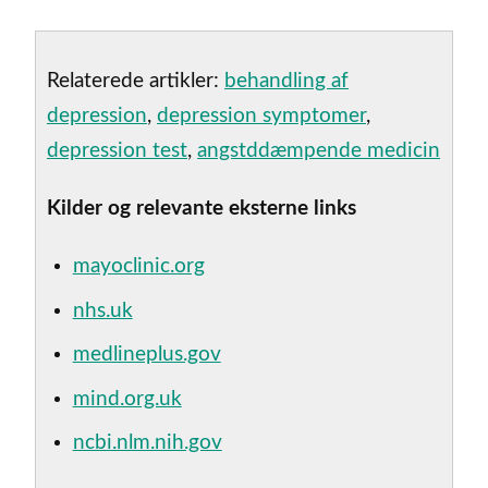
Relaterede artikler:
behandling af
depression
,
depression symptomer
,
depression test
,
angstddæmpende medicin
Kilder og relevante eksterne links
mayoclinic.org
nhs.uk
medlineplus.gov
mind.org.uk
ncbi.nlm.nih.gov