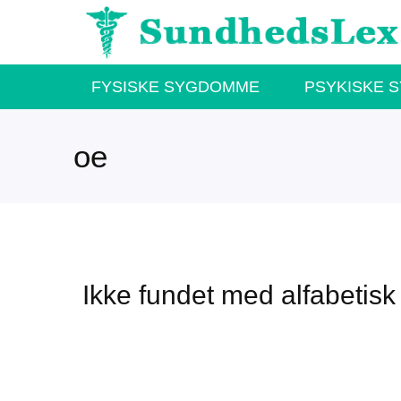
Hop
til
indhold
FYSISKE SYGDOMME
PSYKISKE 
oe
Ikke fundet med alfabetisk