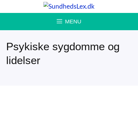
Hop
til
MENU
indhold
Psykiske sygdomme og
lidelser