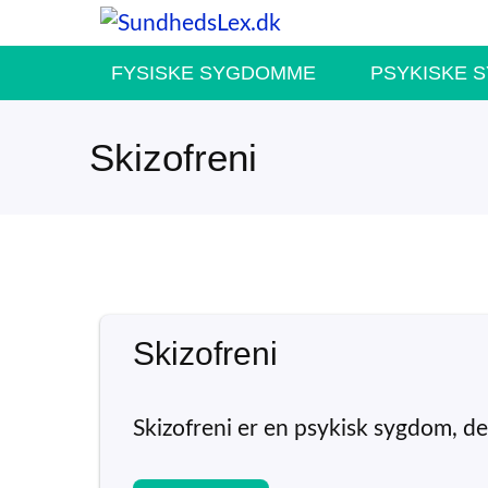
Hop
til
FYSISKE SYGDOMME
PSYKISKE 
indhold
Skizofreni
Skizofreni
Skizofreni er en psykisk sygdom, 