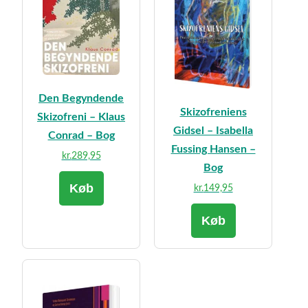
Den Begyndende
Skizofreniens
Skizofreni – Klaus
Gidsel – Isabella
Conrad – Bog
Fussing Hansen –
kr.
289,95
Bog
Køb
kr.
149,95
Køb