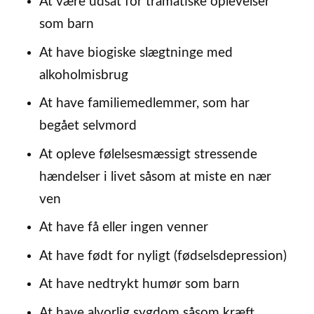
At være udsat for tramatiske oplevelser
som barn
At have biogiske slægtninge med
alkoholmisbrug
At have familiemedlemmer, som har
begået selvmord
At opleve følelsesmæssigt stressende
hændelser i livet såsom at miste en nær
ven
At have få eller ingen venner
At have født for nyligt (fødselsdepression)
At have nedtrykt humør som barn
At have alvorlig sygdom såsom kræft,