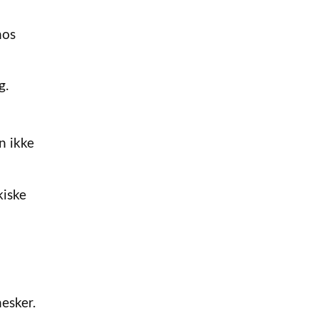
hos
g.
n ikke
kiske
esker.