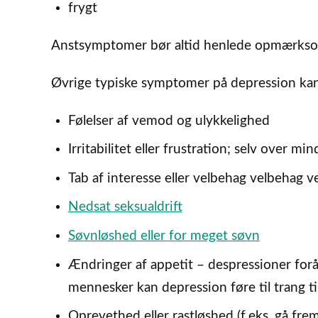
frygt
Anstsymptomer bør altid henlede opmærkso
Øvrige typiske symptomer på depression ka
Følelser af vemod og ulykkelighed
Irritabilitet eller frustration; selv over mi
Tab af interesse eller velbehag velbehag v
Nedsat seksualdrift
Søvnløshed eller for meget søvn
Ændringer af appetit – despressioner for
mennesker kan depression føre til trang ti
Oprevethed eller rastløshed (f.eks. gå frem 