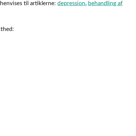
envises til artiklerne:
depression
,
behandling af
thed: