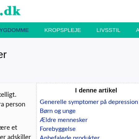
SYGDOMME
KROPSPLEJE
LIVSSTIL
er
I denne artikel
lligt.
Generelle symptomer på depression
ra person
Børn og unge
Ældre mennesker
være et
Forebyggelse
r adskiller
Anbefalede produkter