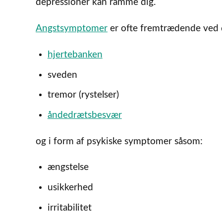
depressioner kan ramme dig.
Angstsymptomer
er ofte fremtrædende ved d
hjertebanken
sveden
tremor (rystelser)
åndedrætsbesvær
og i form af psykiske symptomer såsom:
ængstelse
usikkerhed
irritabilitet