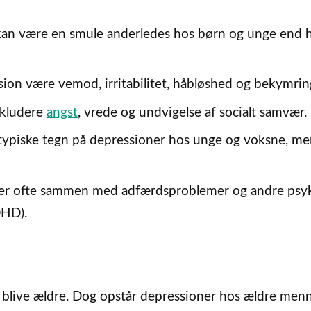
kan være en smule anderledes hos børn og unge end 
on være vemod, irritabilitet, håbløshed og bekymrin
nkludere
angst
, vrede og undvigelse af socialt samvær.
typiske tegn på depressioner hos unge og voksne, me
ner ofte sammen med adfærdsproblemer og andre psy
DHD).
t blive ældre. Dog opstår depressioner hos ældre menn