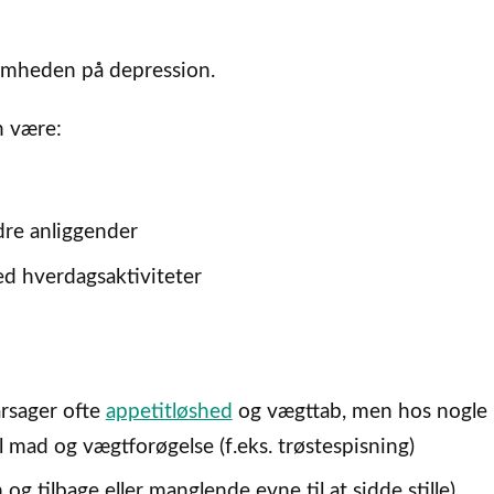
mheden på depression.
n være:
ndre anliggender
ed hverdagsaktiviteter
årsager ofte
appetitløshed
og vægttab, men hos nogle
l mad og vægtforøgelse (f.eks. trøstespisning)
og tilbage eller manglende evne til at sidde stille)