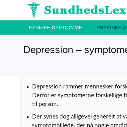
Hop
til
indhold
FYSISKE SYGDOMME
PSYKISKE 
Depression – symptom
Depression rammer mennesker forske
Derfor er symptomerne forskellige f
til person.
Der synes dog alligevel generelt at 
symptombillede, der på nogle område