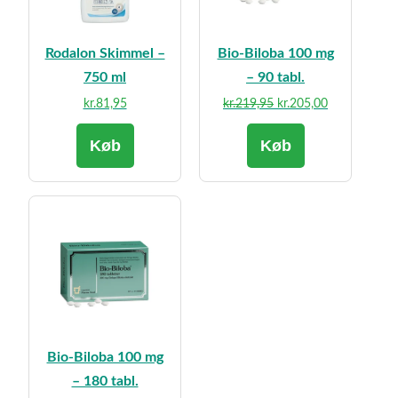
Rodalon Skimmel –
Bio-Biloba 100 mg
750 ml
– 90 tabl.
Den
Den
kr.
81,95
kr.
219,95
kr.
205,00
oprindelige
aktuelle
Køb
Køb
pris
pris
var:
er:
kr.219,95.
kr.205,00.
Bio-Biloba 100 mg
– 180 tabl.