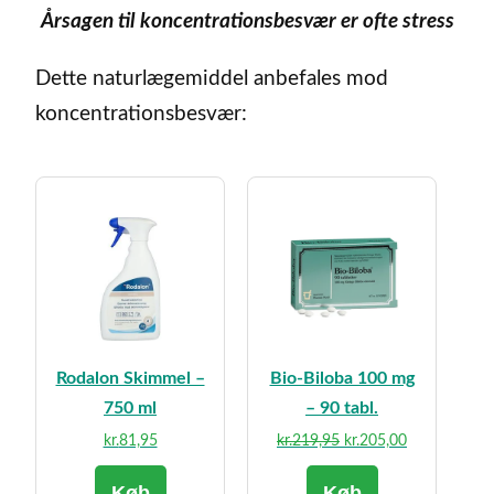
Årsagen til koncentrationsbesvær er ofte stress
Dette naturlægemiddel anbefales mod
koncentrationsbesvær:
Rodalon Skimmel –
Bio-Biloba 100 mg
750 ml
– 90 tabl.
Den
Den
kr.
81,95
kr.
219,95
kr.
205,00
oprindelige
aktuelle
Køb
Køb
pris
pris