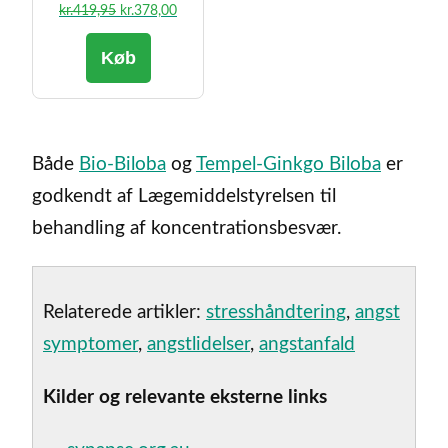
Den
Den
kr.
419,95
kr.
378,00
oprindelige
aktuelle
Køb
pris
pris
var:
er:
kr.419,95.
kr.378,00.
Både
Bio-Biloba
og
Tempel-Ginkgo Biloba
er
godkendt af Lægemiddelstyrelsen til
behandling af koncentrationsbesvær.
Relaterede artikler:
stresshåndtering
,
angst
symptomer
,
angstlidelser
,
angstanfald
Kilder og relevante eksterne links