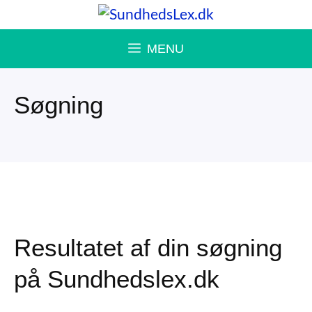
Hop
til
MENU
indhold
Søgning
Resultatet af din søgning
på Sundhedslex.dk