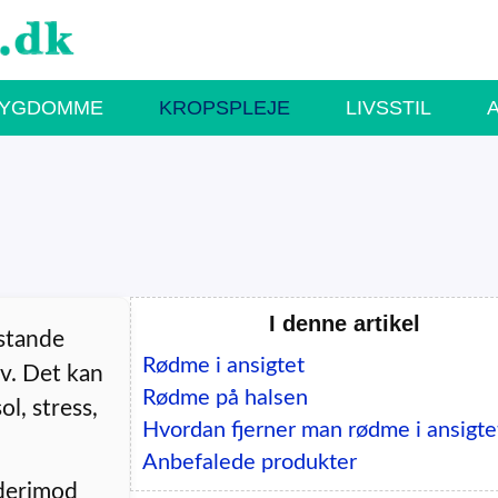
SYGDOMME
KROPSPLEJE
LIVSSTIL
I denne artikel
stande
Rødme i ansigtet
mv. Det kan
Rødme på halsen
ol, stress,
Hvordan fjerner man rødme i ansigte
Anbefalede produkter
 derimod