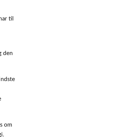
ar til
g den
indste
e
res om
i.