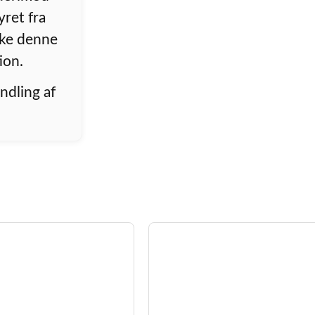
yret fra
rke denne
ion.
ndling af