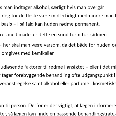
 man indtager alkohol, særligt hvis man overgår
l dog for de fleste være midlertidigt medmindre man h
g basis – i så fald kan huden rødme permanent.
øres med måde, er dette en sund form for rødmen
– her skal man være varsom, da det både for huden o
t omgives med kemikalier
udløsende faktorer til rødme i ansigtet – eller i det m
or tager forebyggende behandling ofte udgangspunkt i
overanstregelse samt alkohol eller parfume i kosmetisk
on til person. Derfor er det vigtigt, at lægen informe
ter, så lægen kan finde en passende behandlingstrateg