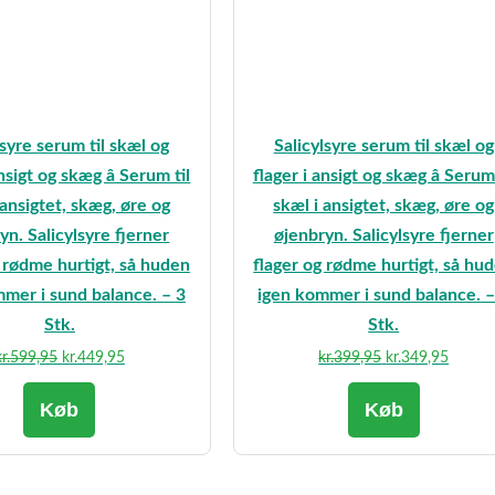
lsyre serum til skæl og
Salicylsyre serum til skæl og
nsigt og skæg â Serum til
flager i ansigt og skæg â Serum 
 ansigtet, skæg, øre og
skæl i ansigtet, skæg, øre og
yn. Salicylsyre fjerner
øjenbryn. Salicylsyre fjerner
g rødme hurtigt, så huden
flager og rødme hurtigt, så hu
mer i sund balance. – 3
igen kommer i sund balance. –
Stk.
Stk.
Den
Den
Den
Den
r.
599,95
kr.
449,95
kr.
399,95
kr.
349,95
oprindelige
aktuelle
oprindelige
aktuell
Køb
Køb
pris
pris
pris
pris
var:
er:
var:
er:
kr.599,95.
kr.449,95.
kr.399,95.
kr.349,