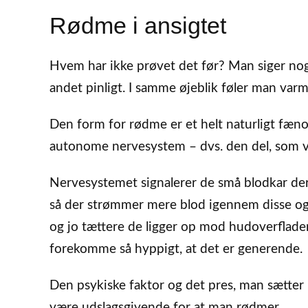
Rødme i ansigtet
Hvem har ikke prøvet det før? Man siger no
andet pinligt. I samme øjeblik føler man var
Den form for rødme er et helt naturligt fæno
autonome nervesystem – dvs. den del, som vi 
Nervesystemet signalerer de små blodkar der
så der strømmer mere blod igennem disse og d
og jo tættere de ligger op mod hudoverflad
forekomme så hyppigt, at det er generende.
Den psykiske faktor og det pres, man sætter p
være udslagsgivende for at man rødmer.