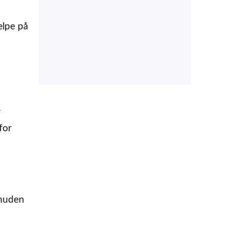
ælpe på
r
for
 huden