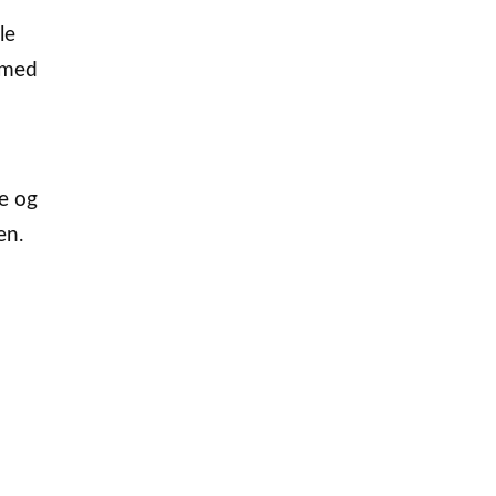
le
 med
e og
en.