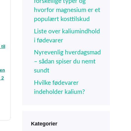
forskellige typer og
hvorfor magnesium er et
populært kosttilskud
Liste over kaliumindhold
i fødevarer
til
Nyrevenlig hverdagsmad
– sådan spiser du nemt
sundt
den
 2
Hvilke fødevarer
indeholder kalium?
e
95.
Kategorier