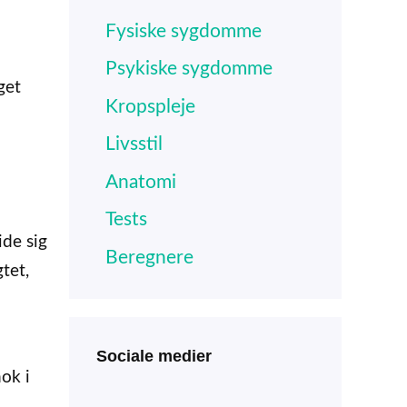
Fysiske sygdomme
Psykiske sygdomme
get
Kropspleje
Livsstil
Anatomi
Tests
ide sig
Beregnere
tet,
Sociale medier
ok i