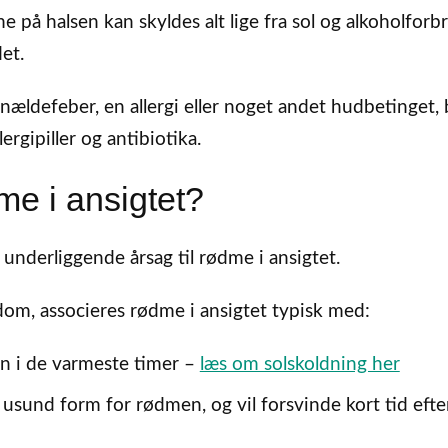
på halsen kan skyldes alt lige fra sol og alkoholforbr
et.
ældefeber, en allergi eller noget andet hudbetinget,
rgipiller og antibiotika.
me i ansigtet?
 underliggende årsag til rødme i ansigtet.
dom, associeres rødme i ansigtet typisk med:
en i de varmeste timer –
læs om solskoldning her
usund form for rødmen, og vil forsvinde kort tid efte