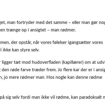
get, man fortryder med det samme – eller man gør no
men trænge op i ansigtet – man rødmer.
men, der opstår, når vores følelser igangsætter vores
ikke kan styre selv.
 ligger tæt mod hudoverfladen (kapillærer) om at udv
en røde farve træder frem. Jo flere kar der er i ansig
en, jo mere rødmer man. Hos nogle kan denne rødme
å sig selv fordi man ikke vil rødme, kan paradoksalt n