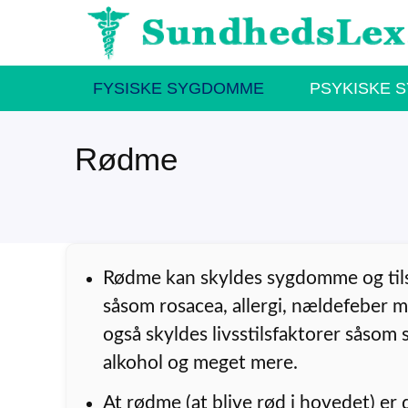
Hop
til
indhold
FYSISKE SYGDOMME
PSYKISKE 
Rødme
Rødme kan skyldes sygdomme og til
såsom rosacea, allergi, nældefeber 
også skyldes livsstilsfaktorer såsom s
alkohol og meget mere.
At rødme (at blive rød i hovedet) er