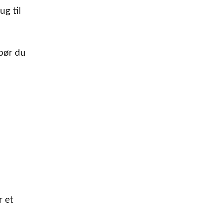
ug til
 bør du
r et