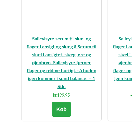
Salicylsyre serum til skæl og
Salicy
flager i ansigt og skæg â Serum til
flager i a
skæl i ansigtet, skæg, øre og
skæl i
øjenbryn. Salicylsyre fjerner
øjenbr
flager og rødme hurtigt, så huden
flager o
igen kommer i sund balance. – 1
igen kom
Stk.
kr.
199,95
k
Køb