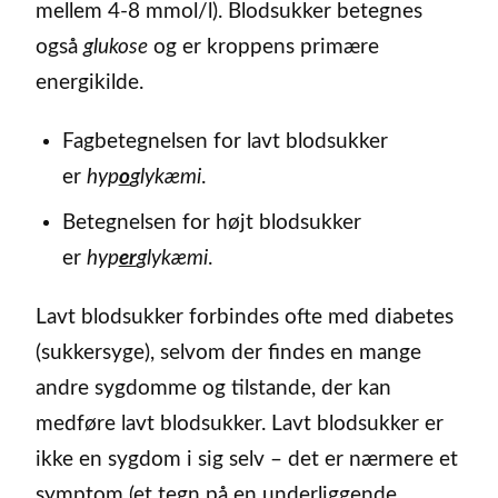
mellem 4-8 mmol/l). Blodsukker betegnes
også
glukose
og er kroppens primære
energikilde.
Fagbetegnelsen for lavt blodsukker
er
hyp
o
glykæmi
.
Betegnelsen for højt blodsukker
er
hyp
er
glykæmi
.
Lavt blodsukker forbindes ofte med diabetes
(sukkersyge), selvom der findes en mange
andre sygdomme og tilstande, der kan
medføre lavt blodsukker. Lavt blodsukker er
ikke en sygdom i sig selv – det er nærmere et
symptom (et tegn på en underliggende