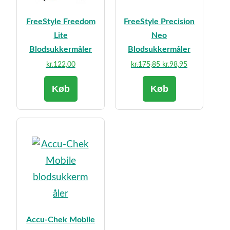
FreeStyle Freedom
FreeStyle Precision
Lite
Neo
Blodsukkermåler
Blodsukkermåler
Den
Den
kr.
122,00
kr.
175,85
kr.
98,95
oprindelige
aktuelle
Køb
Køb
pris
pris
var:
er:
kr.175,85.
kr.98,95.
Accu-Chek Mobile