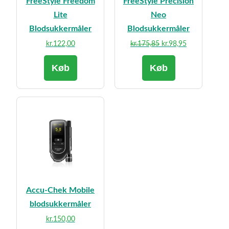
FreeStyle Freedom
FreeStyle Precision
Lite
Neo
Blodsukkermåler
Blodsukkermåler
Den
Den
kr.
122,00
kr.
175,85
kr.
98,95
oprindelige
aktuelle
Køb
Køb
pris
pris
var:
er:
kr.175,85.
kr.98,95.
Accu-Chek Mobile
blodsukkermåler
kr.
150,00