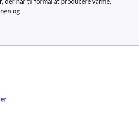
 der har til formål at producere varme.
rnen og
ner