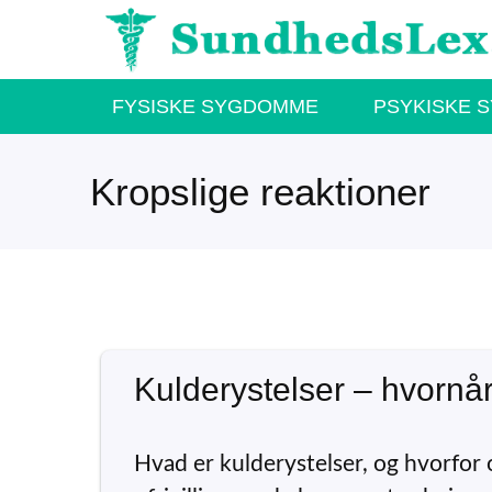
Hop
til
indhold
FYSISKE SYGDOMME
PSYKISKE 
Kropslige reaktioner
Kulderystelser – hvornår 
Hvad er kulderystelser, og hvorfor 