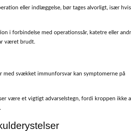
eration eller indlæggelse, bør tages alvorligt, især hvi
ion i forbindelse med operationssår, katetre eller and
ar været brudt.
er med svækket immunforsvar kan symptomerne på
lser være et vigtigt advarselstegn, fordi kroppen ikke a
.
kulderystelser