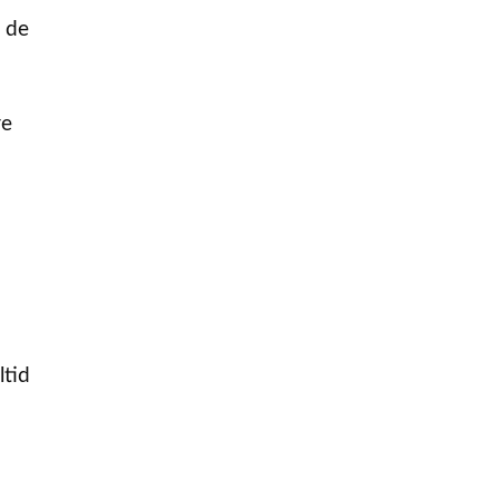
s de
re
ltid