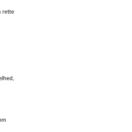
 rette
elhed,
som