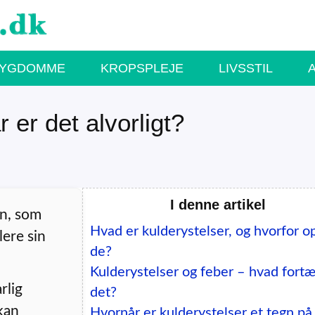
SYGDOMME
KROPSPLEJE
LIVSSTIL
 er det alvorligt?
I denne artikel
on, som
Hvad er kulderystelser, og hvorfor o
lere sin
de?
Kulderystelser og feber – hvad fortæ
rlig
det?
kan
Hvornår er kulderystelser et tegn på