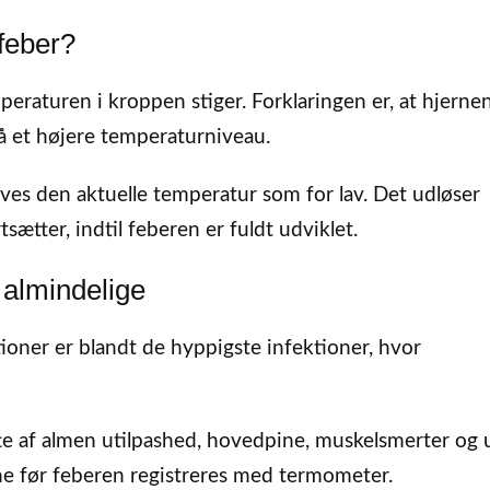
feber?
eraturen i kroppen stiger. Forklaringen er, at hjerne
på et højere temperaturniveau.
eves den aktuelle temperatur som for lav. Det udløser
ætter, indtil feberen er fuldt udviklet.
r almindelige
ioner er blandt de hyppigste infektioner, hvor
te af almen utilpashed, hovedpine, muskelsmerter og 
ne før feberen registreres med termometer.