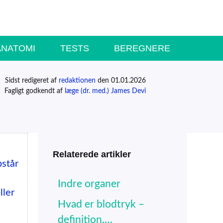
ANATOMI
TESTS
BEREGNERE
Sidst redigeret af
redaktionen
den 01.01.2026
Fagligt godkendt af
læge (dr. med.) James Devi
Relaterede artikler
pstår
Indre organer
ller
Hvad er blodtryk –
definition,…