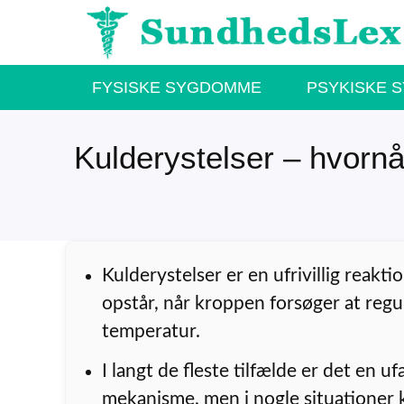
Hop
til
indhold
FYSISKE SYGDOMME
PSYKISKE 
Kulderystelser – hvornår
Kulderystelser er en ufrivillig reakti
opstår, når kroppen forsøger at regu
temperatur.
I langt de fleste tilfælde er det en ufa
mekanisme, men i nogle situationer 