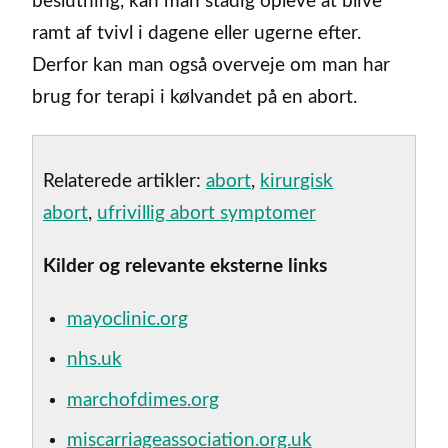
beslutning, kan man stadig opleve at blive
ramt af tvivl i dagene eller ugerne efter.
Derfor kan man også overveje om man har
brug for terapi i kølvandet på en abort.
Relaterede artikler:
abort
,
kirurgisk
abort
,
ufrivillig abort symptomer
Kilder og relevante eksterne links
mayoclinic.org
nhs.uk
marchofdimes.org
miscarriageassociation.org.uk