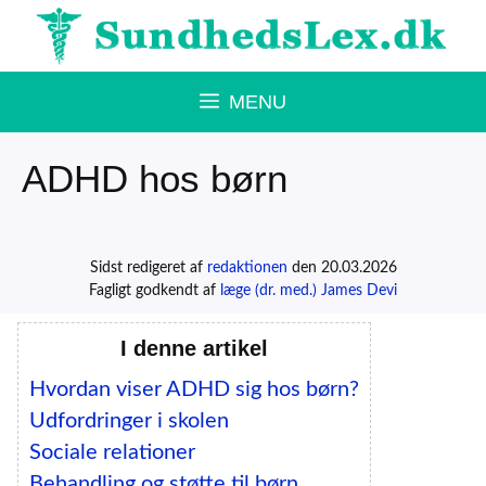
Hop
til
indhold
MENU
ADHD hos børn
Sidst redigeret af
redaktionen
den 20.03.2026
Fagligt godkendt af
læge (dr. med.) James Devi
I denne artikel
Hvordan viser ADHD sig hos børn?
Udfordringer i skolen
Sociale relationer
Behandling og støtte til børn