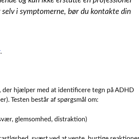
ende og kan ikke erstatte en professionel
 selv i symptomerne, bør du kontakte din
r
.
, der hjælper med at identificere tegn på ADHD
er). Testen består af spørgsmål om:
vær, glemsomhed, distraktion)
rastløshed, svært ved at vente, hurtige reaktione