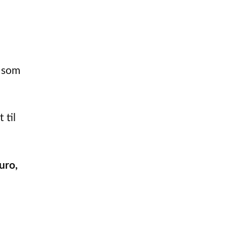
, som
 til
uro,