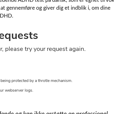
jledende ADHD test på dansk, som er egnet til vo
t gennemføre og giver dig et indblik i, om dine
ADHD.