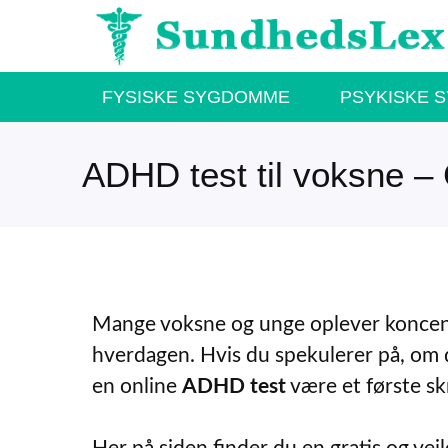
Hop
til
indhold
FYSISKE SYGDOMME
PSYKISKE 
ADHD test til voksne – 
Mange voksne og unge oplever koncent
hverdagen. Hvis du spekulerer på, 
en online
ADHD test
være et første skri