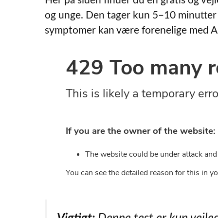
Her på siden finder du en gratis og ve
og unge. Den tager kun 5–10 minutter a
symptomer kan være forenelige med 