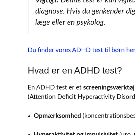
Vigtigt:
Denne test er kun vejled
diagnose. Hvis du genkender dig
læge eller en psykolog.
Du finder vores ADHD test til børn he
Hvad er en ADHD test?
En ADHD test er et
screeningsværktøj
(Attention Deficit Hyperactivity Disord
Opmærksomhed
(koncentrationsbes
Hyperaktivitet og impulsivitet
(uro, 