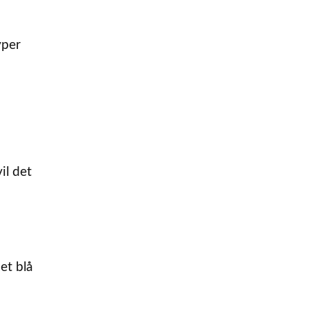
yper
il det
et blå