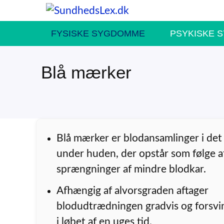
Hop
til
FYSISKE SYGDOMME
PSYKISKE 
indhold
Blå mærker
Blå mærker er blodansamlinger i det
under huden, der opstår som følge a
sprængninger af mindre blodkar.
Afhængig af alvorsgraden aftager
blodudtrædningen gradvis og forsvi
i løbet af en uges tid.