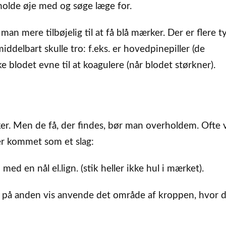
olde øje med og søge læge for.
n mere tilbøjelig til at få blå mærker. Der er flere t
delbart skulle tro: f.eks. er hovedpinepiller (de
ke blodet evne til at koagulere (når blodet størkner).
ker. Men de få, der findes, bør man overholdem. Ofte v
 er kommet som et slag:
ed en nål el.lign. (stik heller ikke hul i mærket).
er på anden vis anvende det område af kroppen, hvor d