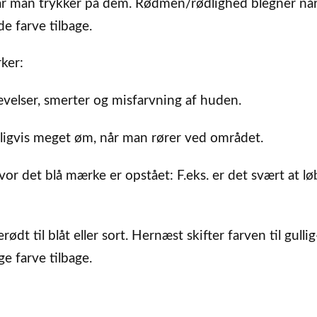
 når man trykker på dem. Rødmen/rødlighed blegner nå
e farve tilbage.
ker:
velser, smerter og misfarvning af huden.
ligvis meget øm, når man rører ved området.
vor det blå mærke er opstået: F.eks. er det svært at l
rødt til blåt eller sort. Hernæst skifter farven til gullig
ge farve tilbage.