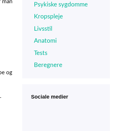
r man
Psykiske sygdomme
Kropspleje
Livsstil
Anatomi
Tests
Beregnere
øbe og
Sociale medier
-