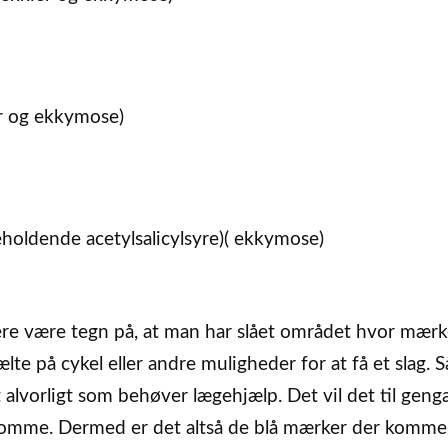
er og ekkymose)
eholdende acetylsalicylsyre)( ekkymose)
re være tegn på, at man har slået området hvor mærk
lte på cykel eller andre muligheder for at få et slag. 
t alvorligt som behøver lægehjælp. Det vil det til geng
gdomme. Dermed er det altså de blå mærker der komm