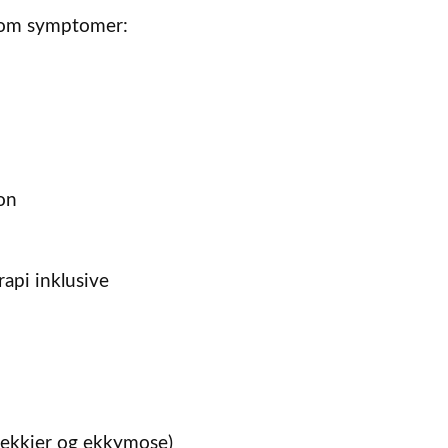
 som symptomer:
on
api inklusive
tekkier og ekkymose)