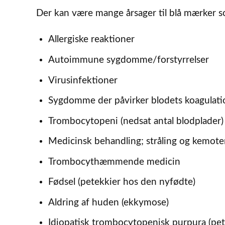
Der kan være mange årsager til blå mærker
Allergiske reaktioner
Autoimmune sygdomme/forstyrrelser
Virusinfektioner
Sygdomme der påvirker blodets koagulati
Trombocytopeni (nedsat antal blodplader)
Medicinsk behandling; stråling og kemoter
Trombocythæmmende medicin
Fødsel (petekkier hos den nyfødte)
Aldring af huden (ekkymose)
Idiopatisk trombocytopenisk purpura (pe