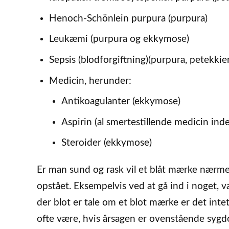
Henoch-Schönlein purpura (purpura)
Leukæmi (purpura og ekkymose)
Sepsis (blodforgiftning)(purpura, petekki
Medicin, herunder:
Antikoagulanter (ekkymose)
Aspirin (al smertestillende medicin ind
Steroider (ekkymose)
Er man sund og rask vil et blåt mærke nærme
opstået. Eksempelvis ved at gå ind i noget, væ
der blot er tale om et blot mærke er det inte
ofte være, hvis årsagen er ovenstående sy