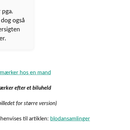
r pga.
n dog også
versigten
er.
ærker efter et biluheld
billedet for større version)
envises til artiklen:
blodansamlinger