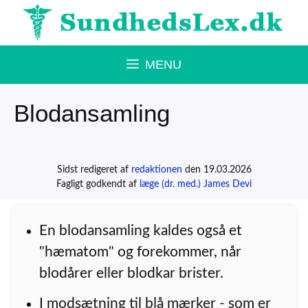
Hop
til
indhold
MENU
Blodansamling
Sidst redigeret af
redaktionen
den 19.03.2026
Fagligt godkendt af
læge (dr. med.) James Devi
En blodansamling kaldes også et
"hæmatom" og forekommer, når
blodårer eller blodkar brister.
I modsætning til blå mærker - som er