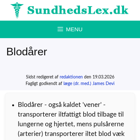
Hop
til
indhold
MENU
Blodårer
Sidst redigeret af
redaktionen
den 19.03.2026
Fagligt godkendt af
læge (dr. med.) James Devi
Blodårer - også kaldet 'vener' -
transporterer iltfattigt blod tilbage til
lungerne og hjertet, mens pulsårerne
(arterier) transporterer iltet blod væk