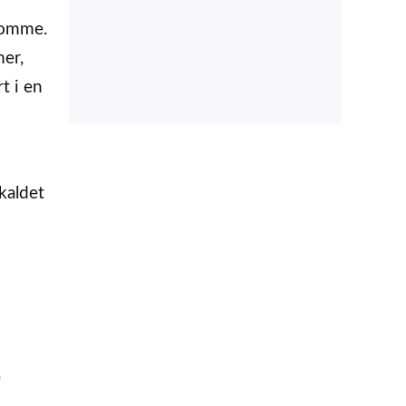
omme.
mer,
t i en
kaldet
)