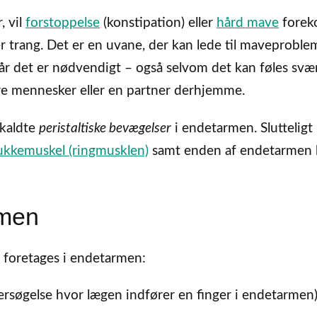
, vil
forstoppelse
(konstipation) eller
hård mave
forek
r trang. Det er en uvane, der kan lede til maveproble
 når det er nødvendigt – også selvom det kan føles svær
dre mennesker eller en partner derhjemme.
åkaldte
peristaltiske bevægelser
i endetarmen. Slutteligt
lukkemuskel (ringmusklen)
samt enden af endetarmen 
rmen
 foretages i endetarmen:
ersøgelse hvor lægen indfører en finger i endetarmen