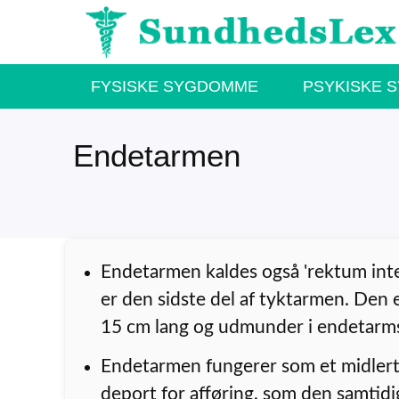
Hop
til
indhold
FYSISKE SYGDOMME
PSYKISKE 
Endetarmen
Endetarmen kaldes også 'rektum int
er den sidste del af tyktarmen. Den e
15 cm lang og udmunder i endetarm
Endetarmen fungerer som et midlert
deport for afføring, som den samtidi