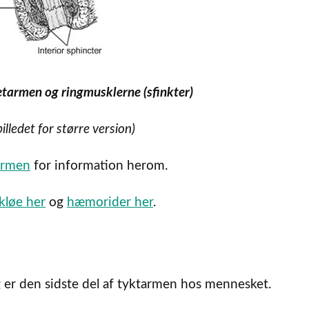
etarmen og ringmusklerne (sfinkter)
billedet for større version)
armen
for information herom.
kløe her
og
hæmorider her
.
 er den sidste del af tyktarmen hos mennesket.