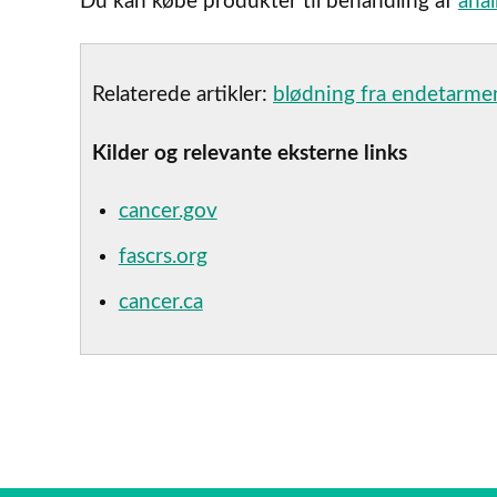
Du kan købe produkter til behandling af
anal
Relaterede artikler:
blødning fra endetarme
Kilder og relevante eksterne links
cancer.gov
fascrs.org
cancer.ca