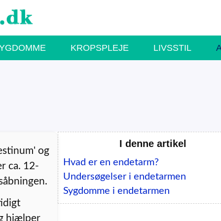
SYGDOMME
KROPSPLEJE
LIVSSTIL
I denne artikel
estinum' og
Hvad er en endetarm?
r ca. 12-
Undersøgelser i endetarmen
såbningen.
Sygdomme i endetarmen
idigt
g hjælper