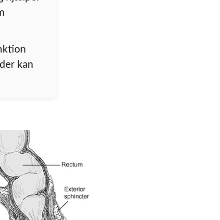
m
nktion
der kan