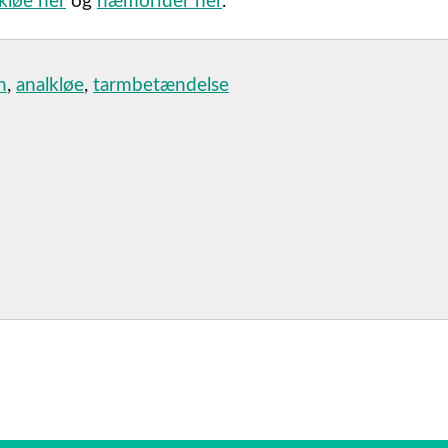
kløe her
og
hæmorider her
.
n
,
analkløe
,
tarmbetændelse