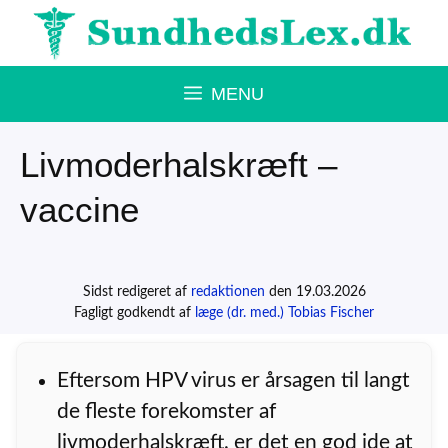
Hop
til
indhold
MENU
Livmoderhalskræft –
vaccine
Sidst redigeret af
redaktionen
den 19.03.2026
Fagligt godkendt af
læge (dr. med.) Tobias Fischer
Eftersom HPV virus er årsagen til langt
de fleste forekomster af
livmoderhalskræft, er det en god ide at