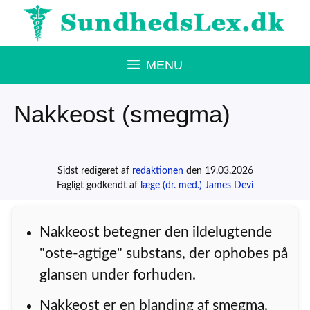
Hop
til
indhold
MENU
Nakkeost (smegma)
Sidst redigeret af
redaktionen
den 19.03.2026
Fagligt godkendt af
læge (dr. med.) James Devi
Nakkeost betegner den ildelugtende
"oste-agtige" substans, der ophobes på
glansen under forhuden.
Nakkeost er en blanding af smegma,