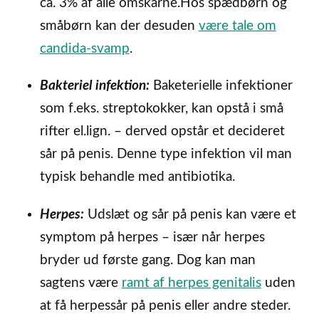
ca. 3% af alle omskårne.Hos spædbørn og
småbørn kan der desuden
være tale om
candida-svamp
.
Bakteriel infektion:
Baketerielle infektioner
som f.eks. streptokokker, kan opstå i små
rifter el.lign. – derved opstår et decideret
sår på penis. Denne type infektion vil man
typisk behandle med antibiotika.
Herpes:
Udslæt og sår på penis kan være et
symptom på herpes – især når herpes
bryder ud første gang. Dog kan man
sagtens være
ramt af herpes genitalis
uden
at få herpessår på penis eller andre steder.