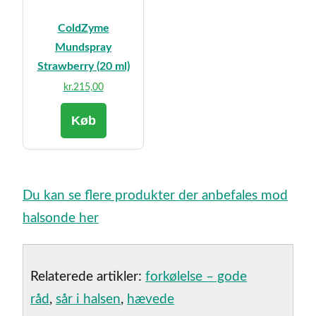
ColdZyme
Mundspray
Strawberry (20 ml)
kr.
215,00
Køb
Du kan se flere produkter der anbefales mod
halsonde her
Relaterede artikler:
forkølelse – gode
råd
,
sår i halsen
,
hævede