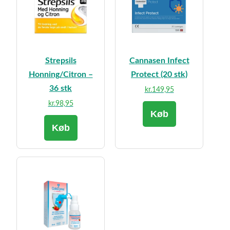
Strepsils
Cannasen Infect
Honning/Citron –
Protect (20 stk)
36 stk
kr.
149,95
kr.
98,95
Køb
Køb