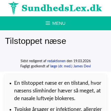
Hop
til
indhold
MENU
Tilstoppet næse
Sidst redigeret af
redaktionen
den 19.03.2026
Fagligt godkendt af
læge (dr. med.) James Devi
En tilstoppet næse er en tilstand, hvor
næsens slimhinder hæver så meget, at
de nasale luftveje blokeres.
Typiske årsager er infektioner, allergier