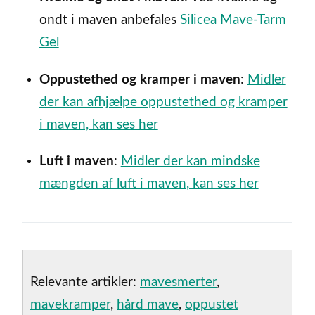
ondt i maven anbefales
Silicea Mave-Tarm
Gel
Oppustethed og kramper i maven
:
Midler
der kan afhjælpe oppustethed og kramper
i maven, kan ses her
Luft i maven
:
Midler der kan mindske
mængden af luft i maven, kan ses her
Relevante artikler:
mavesmerter
,
mavekramper
,
hård mave
,
oppustet