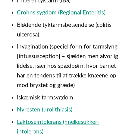
Irriteret tyktarm (IBS)
Crohns sygdom (Regional Enteritis)
Blødende tyktarmsbetændelse (colitis
ulcerosa)
Invagination (speciel form for tarmslyng
[intussusception] – sjælden men alvorlig
lidelse, især hos spædbørn, hvor barnet
har en tendens til at trække knæene op
mod brystet og græde)
Iskæmisk tarmsygdom
Nyresten (urolithiasis)
Laktoseintolerans (mælkesukker-
intolerans)