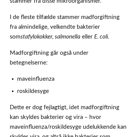
stammer fra disse mikroorganismer.
I de fleste tilfælde stammer madforgiftning
fra almindelige, velkendte bakterier
som
stafylokokker, salmonella
eller
E. coli.
Madforgiftning går også under
betegnelserne:
maveinfluenza
roskildesyge
Dette er dog fejlagtigt, idet madforgiftning
kan skyldes bakterier og vira – hvor
maveinfluenza/roskildesyge udelukkende kan
skyldes vira, og altså ikke bakterier som