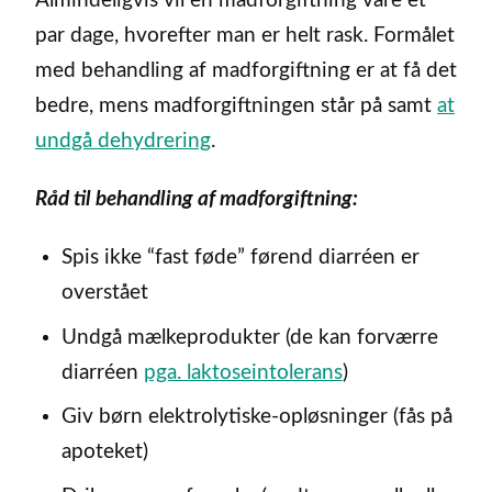
Almindeligvis vil en madforgiftning vare et
par dage, hvorefter man er helt rask. Formålet
med behandling af madforgiftning er at få det
bedre, mens madforgiftningen står på samt
at
undgå dehydrering
.
Råd til behandling af madforgiftning:
Spis ikke “fast føde” førend diarréen er
overstået
Undgå mælkeprodukter (de kan forværre
diarréen
pga. laktoseintolerans
)
Giv børn elektrolytiske-opløsninger (fås på
apoteket)