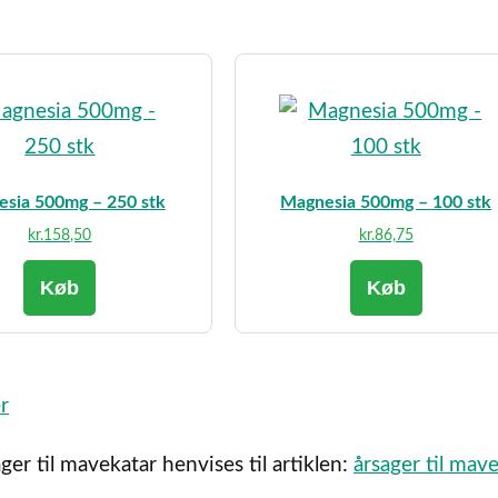
sia 500mg – 250 stk
Magnesia 500mg – 100 stk
kr.
158,50
kr.
86,75
Køb
Køb
r
r til mavekatar henvises til artiklen:
årsager til mav