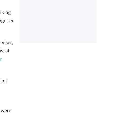
ik og
øgelser
 viser,
s, at
r
lket
n være