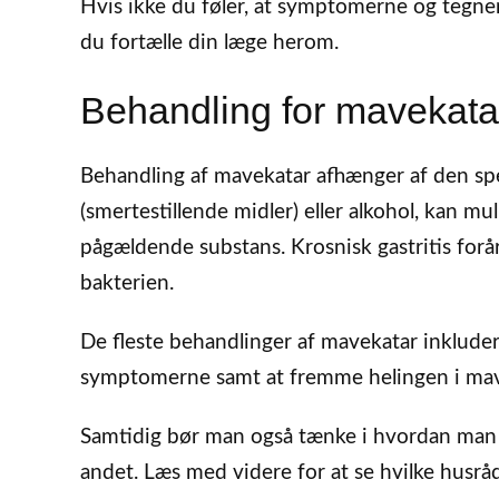
Hvis ikke du føler, at symptomerne og tegne
du fortælle din læge herom.
Behandling for mavekata
Behandling af mavekatar afhænger af den spe
(smertestillende midler) eller alkohol, kan mu
pågældende substans. Krosnisk gastritis forå
bakterien.
De fleste behandlinger af mavekatar inklud
symptomerne samt at fremme helingen i ma
Samtidig bør man også tænke i hvordan man 
andet. Læs med videre for at se hvilke husr