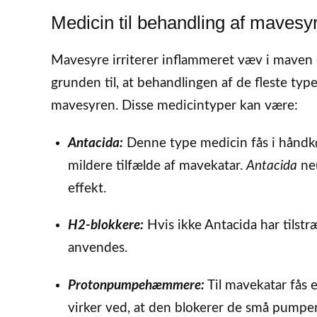
Medicin til behandling af mavesy
Mavesyre irriterer inflammeret væv i maven
grunden til, at behandlingen af de fleste typ
mavesyren. Disse medicintyper kan være:
Antacida:
Denne type medicin fås i håndkøb
mildere tilfælde af mavekatar.
Antacida
neu
effekt.
H2-blokkere:
Hvis ikke Antacida har tilstr
anvendes.
Protonpumpehæmmere:
Til mavekatar fås
virker ved, at den blokerer de små pumpem