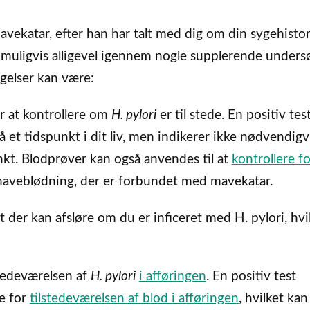
vekatar, efter han har talt med dig om din sygehistor
u muligvis alligevel igennem nogle supplerende unders
øgelser kan være:
r at kontrollere om
H. pylori
er til stede. En positiv test
 et tidspunkt i dit liv, men indikerer ikke nødvendigvi
kt. Blodprøver kan også anvendes til at
kontrollere fo
n maveblødning, der er forbundet med mavekatar.
 der kan afsløre om du er inficeret med H. pylori, hvi
stedeværelsen af
H. pylori
i afføringen
. En positiv test
te for
tilstedeværelsen af blod i afføringen
, hvilket ka