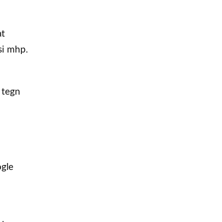
at
si mhp.
 tegn
ogle