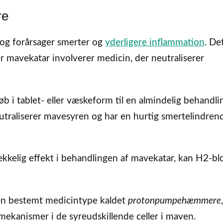
re
 og forårsager smerter og
yderligere inflammation
. De
er mavekatar involverer medicin, der neutraliserer
 i tablet- eller væskeform til en almindelig behandli
traliserer mavesyren og har en hurtig smertelindren
ækkelig effekt i behandlingen af mavekatar, kan H2-bl
 en bestemt medicintype kaldet
protonpumpehæmmere
ekanismer i de syreudskillende celler i maven.