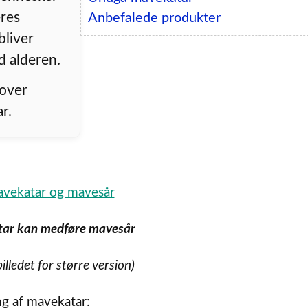
eres
Anbefalede produkter
bliver
 alderen.
 over
r.
ar kan medføre mavesår
billedet for større version)
ng af mavekatar: