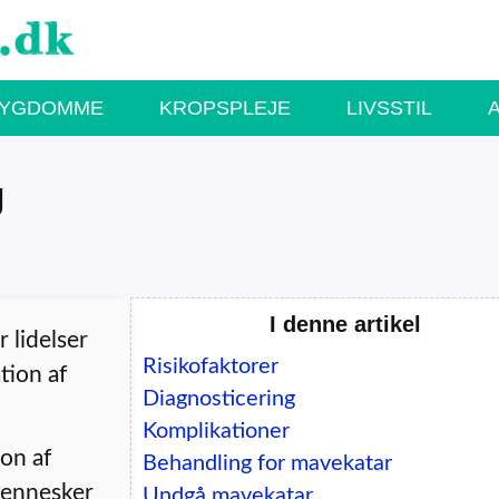
SYGDOMME
KROPSPLEJE
LIVSSTIL
g
I denne artikel
 lidelser
Risikofaktorer
tion af
Diagnosticering
Komplikationer
ion af
Behandling for mavekatar
mennesker
Undgå mavekatar