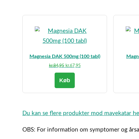
Magnesia DAK 500mg (100 tabl)
Magne
Den
Den
kr.
84,95
kr.
67,95
oprindelige
aktuelle
Køb
pris
pris
var:
er:
kr.84,95.
kr.67,95.
Du kan se flere produkter mod mavekatar he
OBS: For information om symptomer og årsage