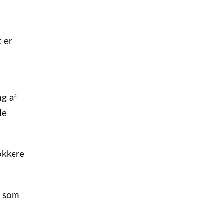
t er
ng af
de
okkere
, som