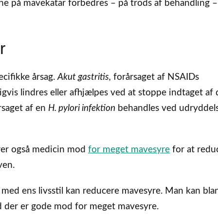
ne på mavekatar forbedres – på trods af behandling –
r
cifikke årsag.
Akut gastritis,
forårsaget af NSAIDs
ligvis lindres eller afhjælpes ved at stoppe indtaget af
rsaget af en
H. pylori infektion
behandles ved udryddels
erer også medicin mod
for meget mavesyre
for at redu
ven.
med ens livsstil kan reducere mavesyre. Man kan bla
åd der er gode mod for meget mavesyre.