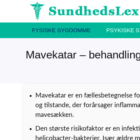
Hop
til
indhold
FYSISKE SYGDOMME
PSYKISKE 
Mavekatar – behandlin
Mavekatar er en fællesbetegnelse for
og tilstande, der forårsager inflamma
mavesækken.
Den største risikofaktor er en infekt
helicobacter-bakterier. Især ældre 