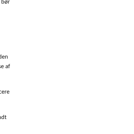
 bør
 den
e af
cere
ndt