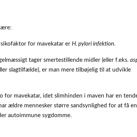
være:
isikofaktor for mavekatar er
H. pylori infektion
.
lmæssigt tager smertestillende midler (eller f.eks.
asp
r slagtilfælde), er man mere tilbøjelig til at udvikle
o for mavekatar, idet slimhinden i maven har en tende
har ældre mennesker større sandsynlighed for at få e
der autoimmune sygdomme.