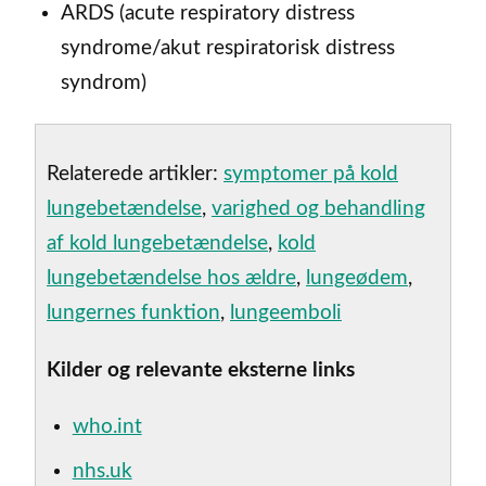
ARDS (acute respiratory distress
syndrome/akut respiratorisk distress
syndrom)
Relaterede artikler:
symptomer på kold
lungebetændelse
,
varighed og behandling
af kold lungebetændelse
,
kold
lungebetændelse hos ældre
,
lungeødem
,
lungernes funktion
,
lungeemboli
Kilder og relevante eksterne links
who.int
nhs.uk