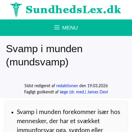
Hop
til
indhold
MENU
Svamp i munden
(mundsvamp)
Sidst redigeret af
redaktionen
den 19.03.2026
Fagligt godkendt af
læge (dr. med.) James Devi
Svamp i munden forekommer især hos
mennesker, der har et svækket
immunforsvar pga. sygdom eller