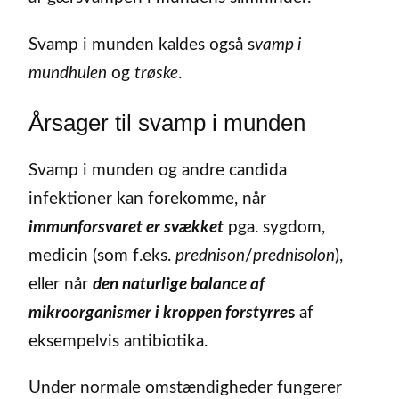
Svamp i munden kaldes også s
vamp i
mundhulen
og
trøske
.
Årsager til svamp i munden
Svamp i munden og andre candida
infektioner kan forekomme, når
i
mmunforsvaret er svækket
pga. sygdom,
medicin (som f.eks.
prednison
/
prednisolon
),
eller når
den naturlige balance af
mikroorganismer i kroppen forstyrre
s
af
eksempelvis antibiotika.
Under normale omstændigheder fungerer