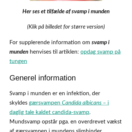
Her ses et tilfælde af svamp i munden
(Klik på billedet for større version)
For supplerende information om
s
vamp i
munden
henvises til artiklen:
opdag svamp på
tungen
Generel information
Svamp i munden er en infektion, der
skyldes
gærsvampen
Candida albicans
– i
daglig tale kaldet candida-svamp
.
Mundsvamp opstår pga. en overdrevet vækst
af gærsvampen i mundens slimhinder.