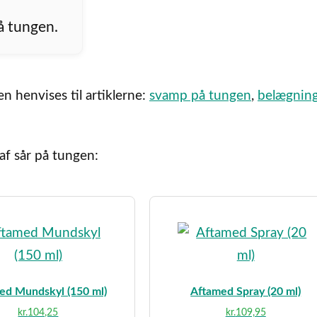
på tungen.
 henvises til artiklerne:
svamp på tungen
,
belægning
af sår på tungen:
ed Mundskyl (150 ml)
Aftamed Spray (20 ml)
kr.
104,25
kr.
109,95