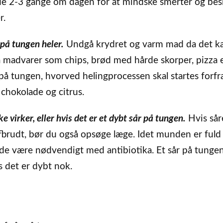
e 2-3 gange om dagen for at mindske smerter og bes
r.
på tungen heler.
Undgå krydret og varm mad da det k
å madvarer som chips, brød med hårde skorper, pizza e
på tungen, hvorved helingprocessen skal startes forfra
 chokolade og citrus.
virker, eller hvis det er et dybt sår på tungen.
Hvis sår
afbrudt, bør du også opsøge læge. Idet munden er fuld 
fælde være nødvendigt med antibiotika. Et sår på tunge
is det er dybt nok.