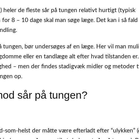
) heler de fleste sår på tungen relativt hurtigt (typisk
n for 8 – 10 dage skal man søge læge. Det kan i så fal
ndling.
på tungen, bør undersøges af en læge. Her vil man muli
gdomme eller en tandlæge alt efter hvad tilstanden er
ghed – men der findes stadigvæk midler og metoder ti
ingen op.
mod sår på tungen?
d-som-helst der måtte være efterladt efter “ulykken” 