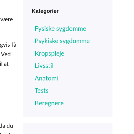
Kategorier
d være
Fysiske sygdomme
Psykiske sygdomme
gvis få
Kropspleje
. Ved
l at
Livsstil
Anatomi
Tests
Beregnere
(da du