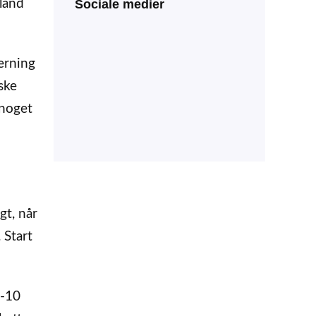
Sociale medier
Bland
terning
ske
 noget
gt, når
 Start
5-10