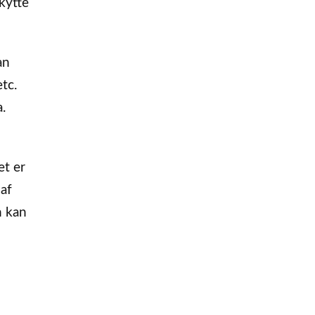
kytte
an
tc.
.
et er
af
n kan