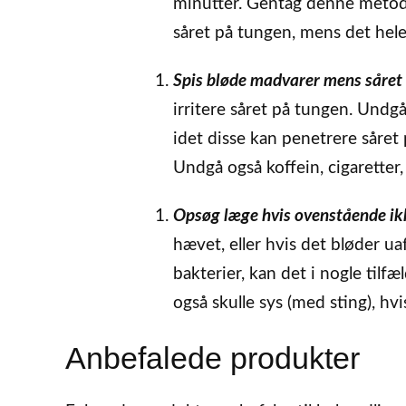
minutter. Gentag denne metod
såret på tungen, mens det hele
Spis bløde madvarer mens såret 
irritere såret på tungen. Undg
idet disse kan penetrere såret 
Undgå også koffein, cigaretter,
Opsøg læge hvis ovenstående ikke 
hævet, eller hvis det bløder u
bakterier, kan det i nogle til
også skulle sys (med sting), hv
Anbefalede produkter