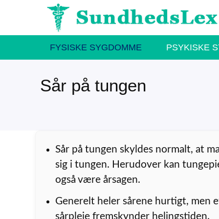
Hop
til
indhold
FYSISKE SYGDOMME
PSYKISKE 
Sår på tungen
Sår på tungen skyldes normalt, at ma
sig i tungen. Herudover kan tungepi
også være årsagen.
Generelt heler sårene hurtigt, men e
sårpleje fremskynder helingstiden.