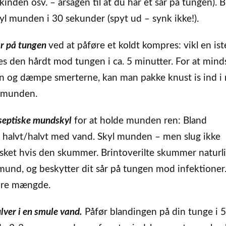
kinden osv. – årsagen til at du har et sår på tungen). 
kyl munden i 30 sekunder (spyt ud – synk ikke!).
år på tungen
ved at påføre et koldt kompres: vikl en is
res den hårdt mod tungen i ca. 5 minutter. For at mind
n og dæmpe smerterne, kan man pakke knust is ind i
i munden.
septiske mundskyl
for at holde munden ren: Bland
 halvt/halvt med vand. Skyl munden – men slug ikke
asket hvis den skummer. Brintoverilte skummer naturli
und, og beskytter dit sår på tungen mod infektioner.
dre mængde.
lver i en smule vand.
Påfør blandingen på din tunge i 