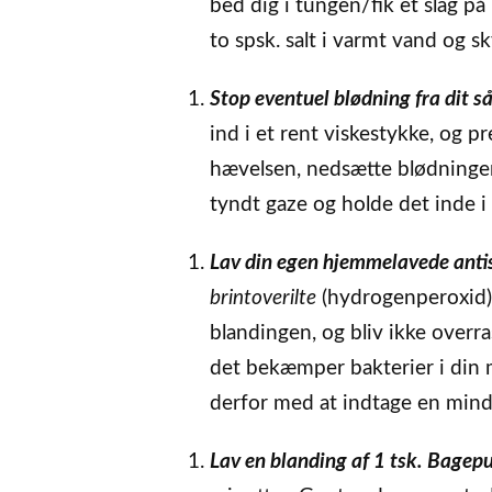
bed dig i tungen/fik et slag på 
to spsk. salt i varmt vand og s
Stop eventuel blødning fra dit s
ind i et rent viskestykke, og p
hævelsen, nedsætte blødninge
tyndt gaze og holde det inde 
Lav din egen hjemmelavede anti
brintoverilte
(hydrogenperoxid)
blandingen, og bliv ikke overr
det bekæmper bakterier i din m
derfor med at indtage en min
Lav en blanding af 1 tsk. Bagepu