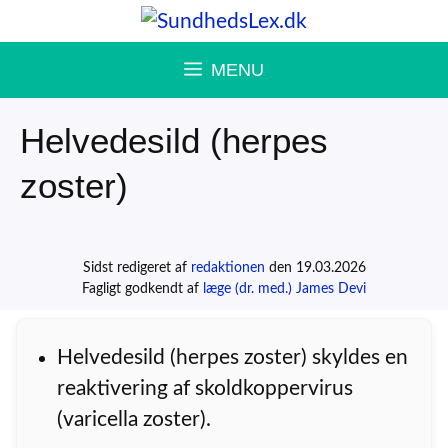
Hop
til
MENU
indhold
Helvedesild (herpes
zoster)
Sidst redigeret af
redaktionen
den 19.03.2026
Fagligt godkendt af
læge (dr. med.) James Devi
Helvedesild (herpes zoster) skyldes en
reaktivering af skoldkoppervirus
(varicella zoster).