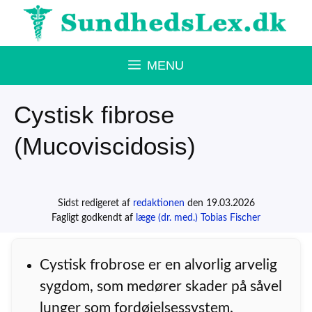
Hop
til
indhold
MENU
Cystisk fibrose
(Mucoviscidosis)
Sidst redigeret af
redaktionen
den 19.03.2026
Fagligt godkendt af
læge (dr. med.) Tobias Fischer
Cystisk frobrose er en alvorlig arvelig
sygdom, som medører skader på såvel
lunger som fordøjelsessystem.