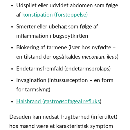
Udspilet eller udvidet abdomen som følge
af
konstipation (forstoppelse)
Smerter eller ubehag som følge af
inflammation i bugspytkirtlen
Blokering af tarmene (især hos nyfødte –
en tilstand der også kaldes
meconium ileus
)
Endetarmsfremfald (endetarmsprolaps)
Invagination (intussusception – en form
for tarmslyng)
Halsbrand (gastroøsofageal refluks
)
Desuden kan nedsat frugtbarhed (infertiltet)
hos mænd være et karakteristisk symptom