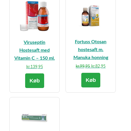
Fortuss Otosan
Viruseptin
hostesaft m.
Hostesaft med
Manuka honning
Vitamin C – 150 ml.
Den
Den
kr.
99,95
kr.
82,95
kr.
139,95
oprindelige
aktuelle
Køb
pris
pris
Køb
var:
er:
kr.99,95.
kr.82,95.