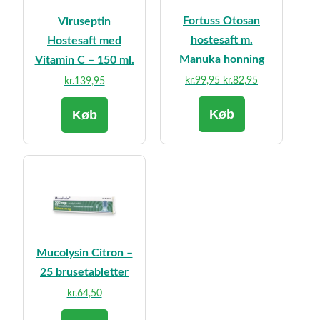
Fortuss Otosan
Viruseptin
hostesaft m.
Hostesaft med
Manuka honning
Vitamin C – 150 ml.
Den
Den
kr.
99,95
kr.
82,95
kr.
139,95
oprindelige
aktuelle
Køb
pris
pris
Køb
var:
er:
kr.99,95.
kr.82,95.
Mucolysin Citron –
25 brusetabletter
kr.
64,50