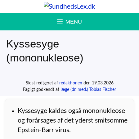
Hop
til
MENU
indhold
Kyssesyge
(mononukleose)
Sidst redigeret af
redaktionen
den 19.03.2026
Fagligt godkendt af
læge (dr. med.) Tobias Fischer
Kyssesyge kaldes også mononukleose
og forårsages af det yderst smitsomme
Epstein-Barr virus.