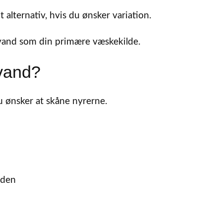
 alternativ, hvis du ønsker variation.
er vand som din primære væskekilde.
vand?
du ønsker at skåne nyrerne.
gden