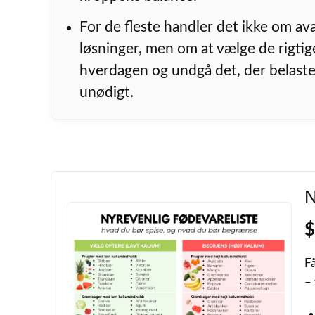
For de fleste handler det ikke om a
løsninger, men om at vælge de rigtige
hverdagen og undgå det, der belast
unødigt.
N
$
Få
–