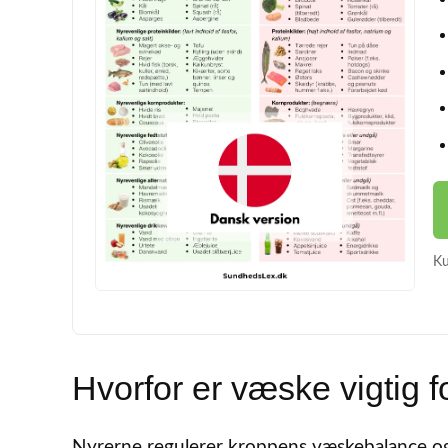
Ku
Hvorfor er væske vigtig f
Nyrerne regulerer kroppens væskebalance og 