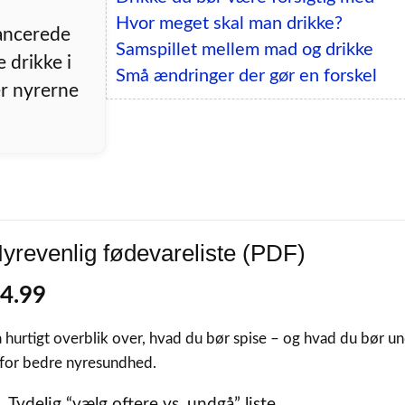
Hvor meget skal man drikke?
vancerede
Samspillet mellem mad og drikke
 drikke i
Små ændringer der gør en forskel
er nyrerne
yrevenlig fødevareliste (PDF)
4.99
 hurtigt overblik over, hvad du bør spise – og hvad du bør u
 for bedre nyresundhed.
Tydelig “vælg oftere vs. undgå” liste