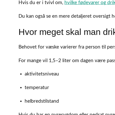
Hvis du er i tvivl om,
hvilke fødevarer og dri
Du kan også se en mere detaljeret oversigt h
Hvor meget skal man dri
Behovet for væske varierer fra person til per
For mange vil 1,5–2 liter om dagen være pas
aktivitetsniveau
temperatur
helbredstilstand
Hvis du har en nyresygdom eller nedsat nyre