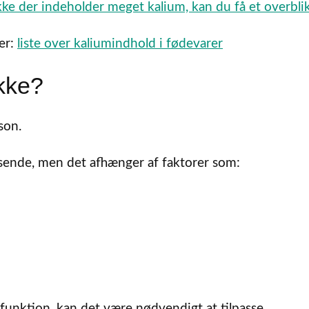
kke der indeholder meget kalium, kan du få et overbli
er:
liste over kaliumindhold i fødevarer
kke?
son.
sende, men det afhænger af faktorer som:
funktion, kan det være nødvendigt at tilpasse