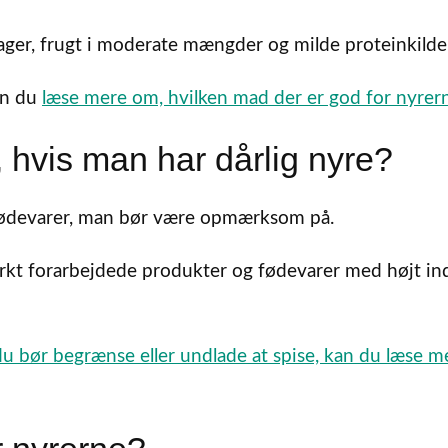
sager, frugt i moderate mængder og milde proteinkilde
an du
læse mere om, hvilken mad der er god for nyrer
 hvis man har dårlig nyre?
e fødevarer, man bør være opmærksom på.
ærkt forarbejdede produkter og fødevarer med højt in
u bør begrænse eller undlade at spise, kan du læse m