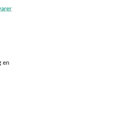
varer
g en