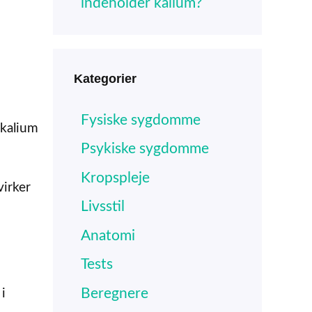
indeholder kalium?
Kategorier
Fysiske sygdomme
 kalium
Psykiske sygdomme
Kropspleje
virker
Livsstil
Anatomi
Tests
Beregnere
i