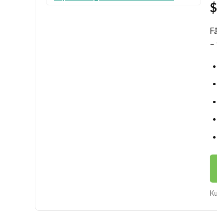
$
Få
–
Ku