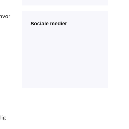
 hvor
Sociale medier
lig