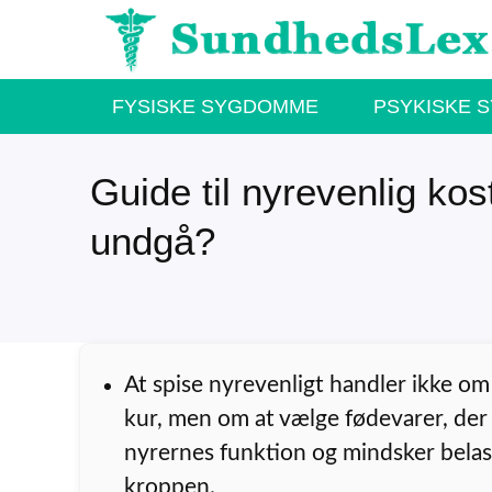
Hop
til
indhold
FYSISKE SYGDOMME
PSYKISKE 
Guide til nyrevenlig ko
undgå?
At spise nyrevenligt handler ikke om
kur, men om at vælge fødevarer, der 
nyrernes funktion og mindsker bela
kroppen.