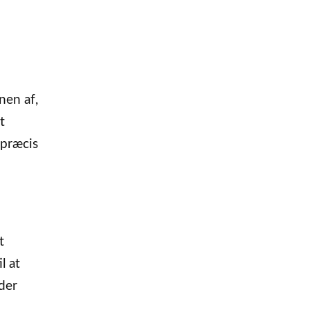
nen af,
t
 præcis
t
l at
der