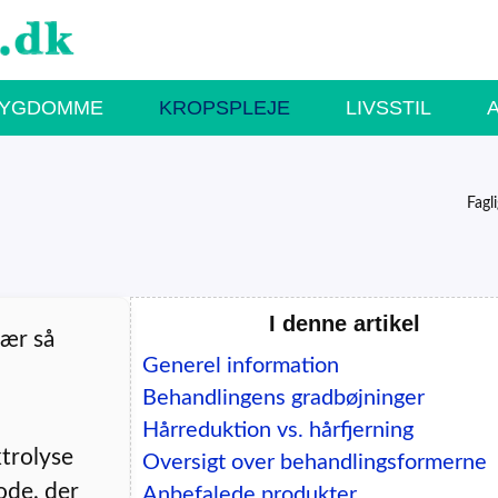
SYGDOMME
KROPSPLEJE
LIVSSTIL
Fagl
I denne artikel
nær så
Generel information
Behandlingens gradbøjninger
Hårreduktion vs. hårfjerning
ktrolyse
Oversigt over behandlingsformerne
ode, der
Anbefalede produkter