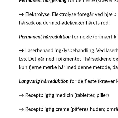
Permanent hårfjerning
for de fleste (kræver k
→ Elektrolyse. Elektrolyse foregår ved hjælp 
hårsæk og dermed ødelægger hårets rod.
Permanent hårreduktion
for nogle (primært k
→ Laserbehandling/lysbehandling. Ved laserb
Lys. Det går ned i pigmentet i hårsækkene 
kun fjerne mørke hår med denne metode, da 
Langvarig hårreduktion
for de fleste (kræver 
→ Receptpligtig medicin (tabletter, piller)
→ Receptpligtig creme (påføres huden; områ