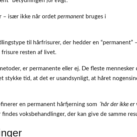
nent” betydningen
for evigt
.
er – især ikke når ordet
permanent
bruges i
dlingstype til hårfrisurer, der hedder en “permanent”
risure resten af livet.
etoder, er permanente eller ej. De fleste mennesker 
t stykke tid, at det er usandsynligt, at håret nogensi
definerer en permanent hårfjerning som
´hår der ikke er
der findes voksbehandlinger, der kan give de samme resu
inger