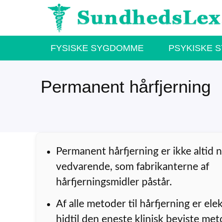
Hop
til
indhold
FYSISKE SYGDOMME
PSYKISKE 
Permanent hårfjerning
Permanent hårfjerning er ikke altid 
vedvarende, som fabrikanterne af
hårfjerningsmidler påstår.
Af alle metoder til hårfjerning er ele
hidtil den eneste klinisk beviste met