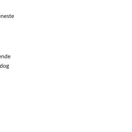
eneste
rende
 dog