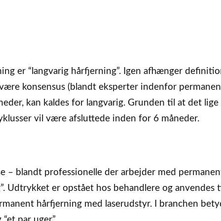
ng er “langvarig hårfjerning”. Igen afhænger definitio
t være konsensus (blandt eksperter indenfor permanen
eder, kan kaldes for langvarig. Grunden til at det lige
yklusser vil være afsluttede inden for 6 måneder.
se – blandt professionelle der arbejder med permanen
”. Udtrykket er opstået hos behandlere og anvendes ti
ermanent hårfjerning med laserudstyr. I branchen bety
 “et par uger”.