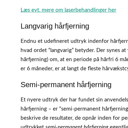
Læs evt. mere om laserbehandlinger her
Langvarig hårfjerning
Endnu et udefineret udtryk indenfor hårfjerni
hvad ordet “langvarig” betyder. Der synes a
hårfjerning) om, at en periode på hårfri 6 mån
er 6 måneder, er at langt de fleste hårvækstc
Semi-permanent hårfjerning
Et nyere udtryk der har fundet sin anvendel
hårfjerning – er “semi-permanent hårfjerning
beskrive de resultater, de opnår inden for p
udtrykket
semi-permanent hårfjerning
egentlig