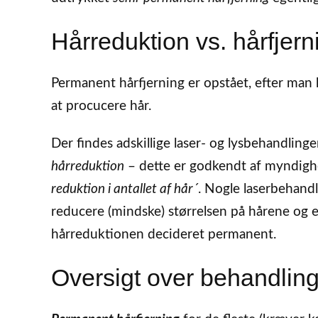
Hårreduktion vs. hårfjern
Permanent hårfjerning er opstået, efter man h
at procucere hår.
Der findes adskillige laser- og lysbehandling
hårreduktion
– dette er godkendt af myndigh
reduktion i antallet af hår´
. Nogle laserbehandlin
reducere (mindske) størrelsen på hårene og ev
hårreduktionen decideret permanent.
Oversigt over behandlin