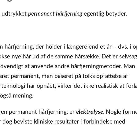
ad udtrykket
permanent hårfjerning
egentlig betyder.
hårfjerning, der holder i længere end et år – dvs. i op
vokse nye hår ud af de samme hårsække. Det er selvsagt
nødvendigt at anvende andre hårfjerningmetoder. Man
deret permanent, men baseret på folks opfattelse af
teknologi har opnået, virker det ikke realistisk at for
 også mening.
r en permanent hårfjerning, er
elektrolyse
. Nogle forme
 dog beviste kliniske resultater i forbindelse med