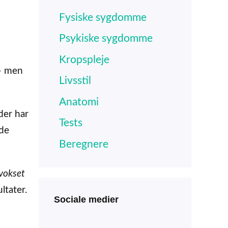
Fysiske sygdomme
Psykiske sygdomme
Kropspleje
 – men
Livsstil
Anatomi
der har
Tests
nde
Beregnere
 vokset
ltater.
Sociale medier