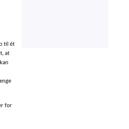
 til ét
, at
 kan
længe
r for