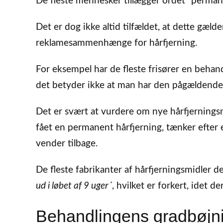
De fleste mennesker tillægger ordet “perma
Det er dog ikke altid tilfældet, at dette gæld
reklamesammenhænge for hårfjerning.
For eksempel har de fleste frisører en behan
det betyder ikke at man har den pågældende f
Det er svært at vurdere om nye hårfjerningsm
fået en permanent hårfjerning, tænker efter e
vender tilbage.
De fleste fabrikanter af hårfjerningsmidler 
ud i løbet af 9 uger´
, hvilket er forkert, idet 
Behandlingens gradbøjn