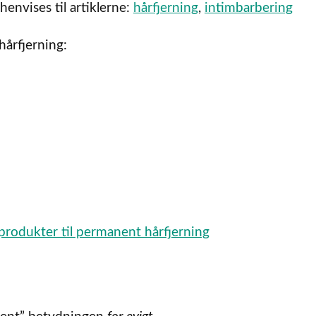
envises til artiklerne:
hårfjerning
,
intimbarbering
hårfjerning:
e produkter til permanent hårfjerning