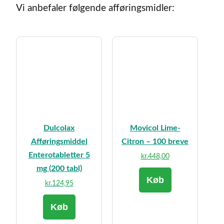
Vi anbefaler følgende afføringsmidler:
Dulcolax
Movicol Lime-
Afføringsmiddel
Citron – 100 breve
Enterotabletter 5
kr.
448,00
mg (200 tabl)
Køb
kr.
124,95
Køb