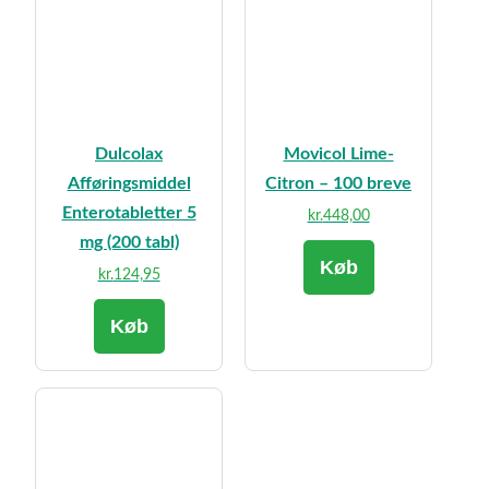
Dulcolax
Movicol Lime-
Afføringsmiddel
Citron – 100 breve
Enterotabletter 5
kr.
448,00
mg (200 tabl)
Køb
kr.
124,95
Køb