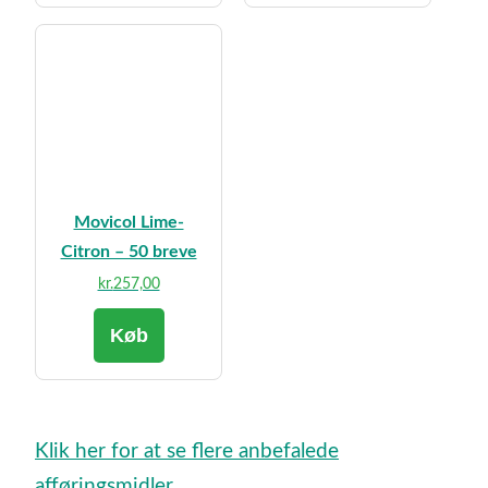
Movicol Lime-
Citron – 50 breve
kr.
257,00
Køb
Klik her for at se flere anbefalede
afføringsmidler