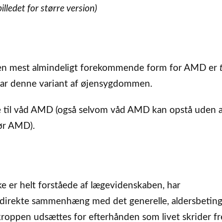
billedet for større version)
en mest almindeligt forekommende form for AMD er
ar denne variant af øjensygdommen.
e til våd AMD (også selvom våd AMD kan opstå uden 
ør AMD).
e er helt forståede af lægevidenskaben, har
direkte sammenhæng med det generelle, aldersbetin
roppen udsættes for efterhånden som livet skrider f