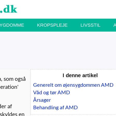
SYGDOMME
KROPSPLEJE
LIVSSTIL
I denne artikel
, som også
Generelt om øjensygdommen AMD
eration'
Våd og tør AMD
Årsager
der af
Behandling af AMD
kyldes en