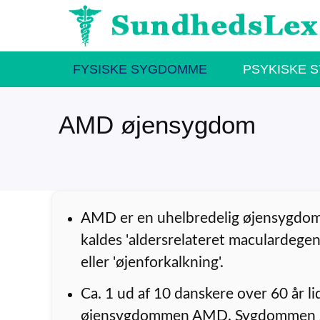
Hop
til
indhold
FYSISKE SYGDOMME
PSYKISKE 
AMD øjensygdom
AMD er en uhelbredelig øjensygdom
kaldes 'aldersrelateret maculardegen
eller 'øjenforkalkning'.
Ca. 1 ud af 10 danskere over 60 år li
øjensygdommen AMD. Sygdommen s