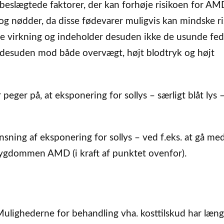
rt beslægtede faktorer, der kan forhøje risikoen for A
k og nødder, da disse fødevarer muligvis kan mindske r
e virkning og indeholder desuden ikke de usunde fed
 desuden mod både overvægt, højt blodtryk og højt
peger på, at eksponering for sollys – særligt blåt lys 
sning af eksponering for sollys – ved f.eks. at gå me
nsygdommen AMD (i kraft af punktet ovenfor).
Mulighederne for behandling vha. kosttilskud har læn