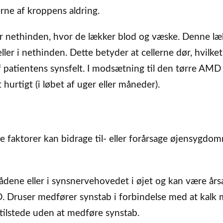
ne af kroppens aldring.
 nethinden, hvor de lækker blod og væske. Denne l
er i nethinden. Dette betyder at cellerne dør, hvilket
l af patientens synsfelt. I modsætning til den tørre AM
hurtigt (i løbet af uger eller måneder).
 faktorer kan bidrage til- eller forårsage øjensygdo
ådene eller i synsnervehovedet i øjet og kan være år
. Druser medfører synstab i forbindelse med at kalk
tilstede uden at medføre synstab.