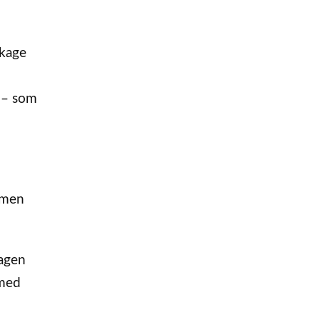
ækage
D – som
mmen
sagen
 med