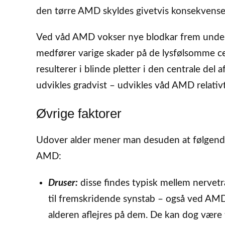
den tørre AMD skyldes givetvis konsekvenser
Ved våd AMD vokser nye blodkar frem under
medfører varige skader på de lysfølsomme cell
resulterer i blinde pletter i den centrale de
udvikles gradvist – udvikles våd AMD relativt 
Øvrige faktorer
Udover alder mener man desuden at følgende
AMD:
Druser:
disse findes typisk mellem nervetr
til fremskridende synstab – også ved AMD
alderen aflejres på dem. De kan dog være 