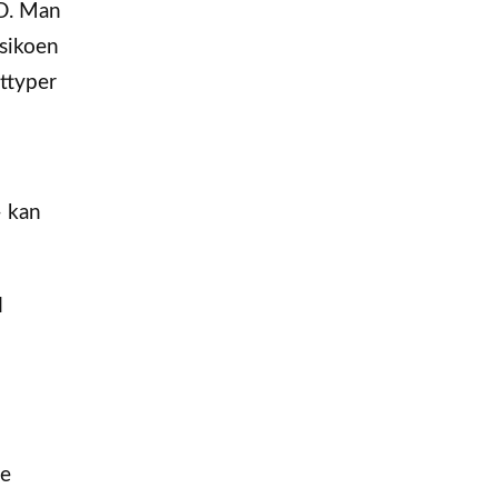
MD. Man
isikoen
ttyper
– kan
d
ge