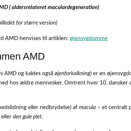
D ( aldersrelateret maculardegeneration)
billedet for større version)
 AMD henvises til artiklen:
øjensygdomme
ommen AMD
es
AMD
og kaldes også
øjenforkalkning
) er en øjensyg
ndhed hos ældre mennesker. Omtrent hver 10. dansker 
nedslidning eller nedbrydelse) af
macula
– et centralt 
eller
den gule plet
.