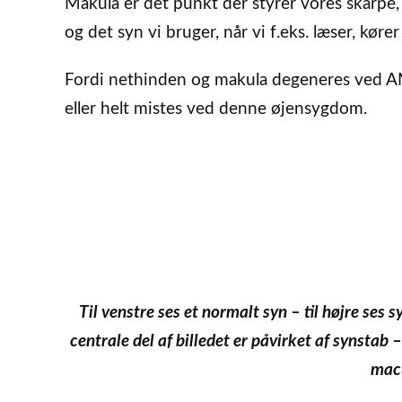
Makula er det punkt der styrer vores skarpe, 
og det syn vi bruger, når vi f.eks. læser, kører
Fordi nethinden og makula degeneres ved AM
eller helt mistes ved denne øjensygdom.
Til venstre ses et normalt syn – til højre se
centrale del af billedet er påvirket af synstab
macu