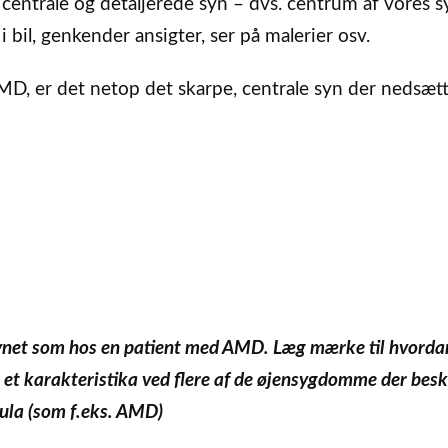
centrale og detaljerede syn – dvs. centrum af vores s
 i bil, genkender ansigter, ser på malerier osv.
D, er det netop det skarpe, centrale syn der nedsæt
s synet som hos en patient med AMD. Læg mærke til hvorda
 – et karakteristika ved flere af de øjensygdomme der bes
la (som f.eks. AMD)