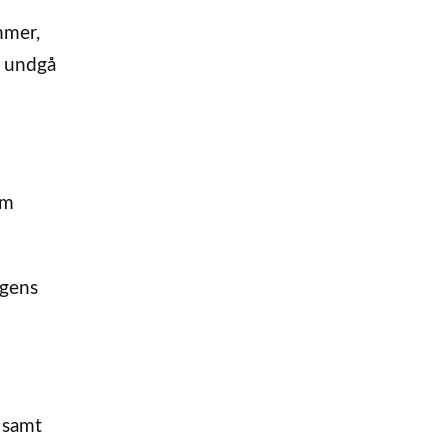
mmer,
t undgå
om
ngens
samt