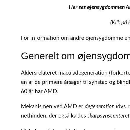
Her ses øjensygdommen AM
(Klik på 
For information om andre øjensygdomme end
Generelt om øjensygd
Aldersrelateret maculadegeneration (forkort
en af de primære årsager til synstab og bli
60 år har AMD.
Mekanismen ved AMD er
degeneration
(dvs. 
nethinden, der også kaldes
skarpsynscenteret