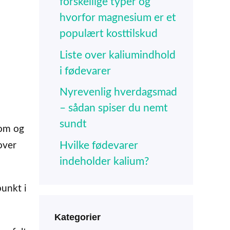
forskellige typer og
hvorfor magnesium er et
populært kosttilskud
Liste over kaliumindhold
i fødevarer
Nyrevenlig hverdagsmad
– sådan spiser du nemt
sundt
dom og
Hvilke fødevarer
over
indeholder kalium?
punkt i
Kategorier