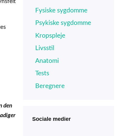
ynsfelt
Fysiske sygdomme
Psykiske sygdomme
tes
Kropspleje
Livsstil
Anatomi
Tests
Beregnere
n den
kadiger
Sociale medier