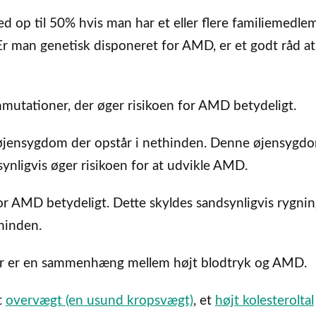
d op til 50% hvis man har et eller flere familiemedle
Er man genetisk disponeret for AMD, er et godt råd a
mutationer, der øger risikoen for AMD betydeligt.
 øjensygdom der opstår i nethinden. Denne øjensygd
nligvis øger risikoen for at udvikle AMD.
or AMD betydeligt. Dette skyldes sandsynligvis rygni
hinden.
er er en sammenhæng mellem højt blodtryk og AMD.
t
overvægt (en usund kropsvægt)
, et
højt kolesteroltal