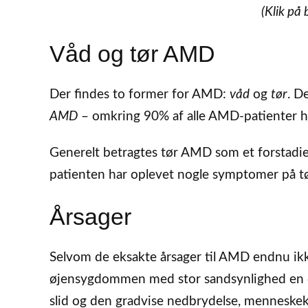
(Klik på 
Våd og tør AMD
Der findes to former for AMD:
våd
og
tør
. D
AMD
– omkring 90% af alle AMD-patienter h
Generelt betragtes tør AMD som et forstadi
patienten har oplevet nogle symptomer på t
Årsager
Selvom de eksakte årsager til AMD endnu ikk
øjensygdommen med stor sandsynlighed en 
slid og den gradvise nedbrydelse, menneskek