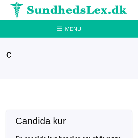
Hop
til
indhold
MENU
c
Candida kur