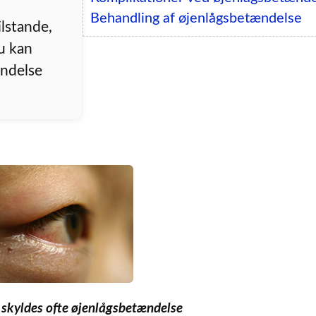
Behandling af øjenlågsbetændelse
lstande,
u kan
ndelse
skyldes ofte øjenlågsbetændelse