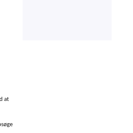
d at
opsøge