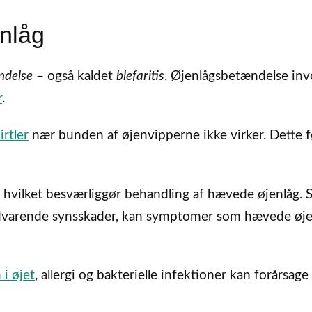
nlåg
ndelse
– også kaldet
blefaritis
. Øjenlågsbetændelse inv
r
.
irtler
nær bunden af øjenvipperne ikke virker. Dette fø
, hvilket besværliggør behandling af hævede øjenlåg.
vedvarende synsskader, kan symptomer som hævede øje
i øjet
, allergi og bakterielle infektioner kan forårsage