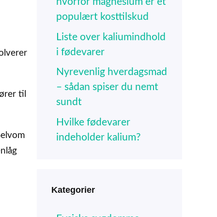
hvorfor magnesium er et
populært kosttilskud
Liste over kaliumindhold
i fødevarer
olverer
Nyrevenlig hverdagsmad
– sådan spiser du nemt
rer til
sundt
Hvilke fødevarer
 Selvom
indeholder kalium?
nlåg
Kategorier