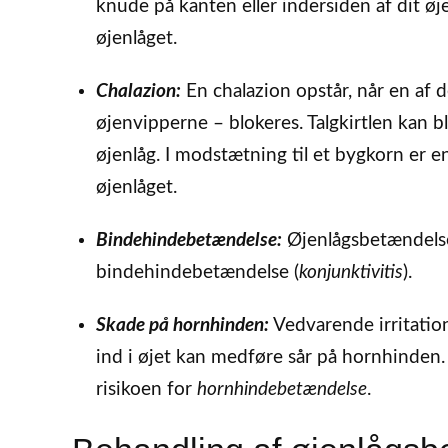
knude på kanten eller indersiden af dit øj
øjenlåget.
Chalazion:
En chalazion opstår, når en af d
øjenvipperne – blokeres. Talgkirtlen kan 
øjenlåg. I modstætning til et bygkorn er en
øjenlåget.
Bindehindebetændelse:
Øjenlågsbetændelse
bindehindebetændelse (
konjunktivitis
).
Skade på hornhinden:
Vedvarende irritation
ind i øjet kan medføre sår på hornhinden. 
risikoen for
hornhindebetændelse
.