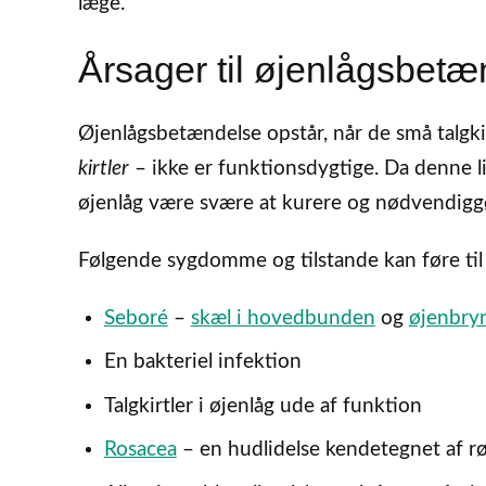
læge.
Årsager til øjenlågsbetæ
Øjenlågsbetændelse opstår, når de små talgk
kirtler
– ikke er funktionsdygtige. Da denne 
øjenlåg være svære at kurere og nødvendiggø
Følgende sygdomme og tilstande kan føre ti
Seboré
–
skæl i hovedbunden
og
øjenbry
En bakteriel infektion
Talgkirtler i øjenlåg ude af funktion
Rosacea
– en hudlidelse kendetegnet af rø