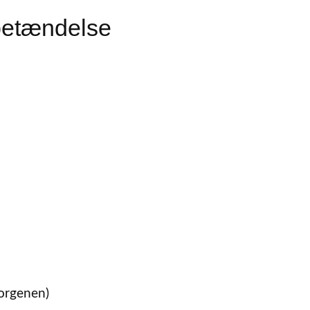
betændelse
orgenen)