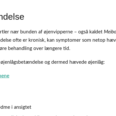
ndelse
irtler nær bunden af øjenvipperne – også kaldet
Meib
lidelse ofte er kronisk, kan symptomer som netop hæ
re behandling over længere tid.
l øjenlågsbetændelse og dermed hævede øjenlåg:
nene
dme i ansigtet