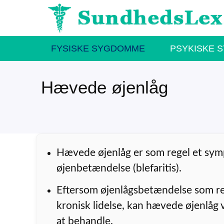
Hop
til
indhold
FYSISKE SYGDOMME
PSYKISKE 
Hævede øjenlåg
Hævede øjenlåg er som regel et sy
øjenbetændelse (blefaritis).
Eftersom øjenlågsbetændelse som re
kronisk lidelse, kan hævede øjenlåg
at behandle.