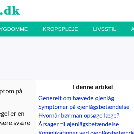
SYGDOMME
KROPSPLEJE
LIVSSTIL
I denne artikel
mptom på
Generelt om hævede øjenlåg
Symptomer på øjenlågsbetændelse
gel er en
Hvornår bør man opsøge læge?
 være svære
Årsager til øjenlågsbetændelse
Komplikationer ved øjenlågsbetænd