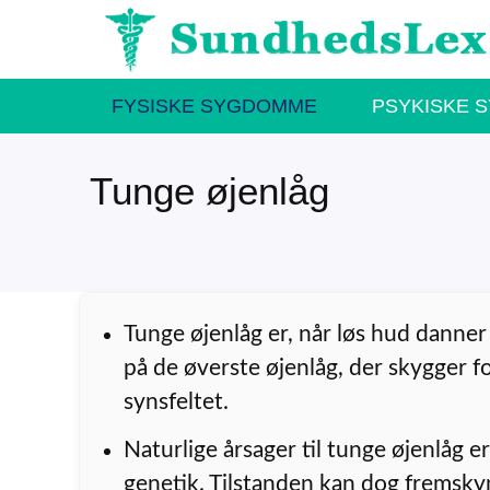
Hop
til
indhold
FYSISKE SYGDOMME
PSYKISKE 
Tunge øjenlåg
Tunge øjenlåg er, når løs hud danne
på de øverste øjenlåg, der skygger f
synsfeltet.
Naturlige årsager til tunge øjenlåg er
genetik. Tilstanden kan dog fremsk