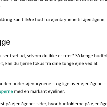
.
ldring kan tilføre hud fra øjenbrynene til øjenlågene, 
gge
 ser træt ud, selvom du ikke er træt? Så længe hudfo
lt, kan du fjerne fokus fra dine tunge øjne ved at
 huden under øjenbrynene – og lige over øjenlågene 
pperne
med en markant eyeliner.
t på øjenlågenes sider, hvor hudfolderne på øjenlåg