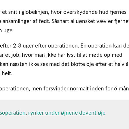
 et snit i globelinjen, hvor overskydende hud fjernes
nsamlinger af fedt. Såsnart al uønsket væv er fjernet
n uge.
efter 2-3 uger efter operationen. En operation kan de
r et job, hvor man ikke har lyst til at møde op med
an næsten ikke ses med det blotte øje efter et halv år
 helt.
r operationen, men forsvinder normalt inden for 6 mån
gsoperation
,
rynker under øjnene
dovent øje