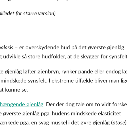
billedet for større version)
alasis
– er overskydende hud på det øverste øjenlåg.
udvikle så store hudfolder, at de skygger for synsfelt
øjenlåg løfter øjenbryn, rynker pande eller endog l
 mindskede synsfelt. I ekstreme tilfælde bliver man li
at kunne se.
hængende øjenlåg
. Der der dog tale om to vidt forske
de øverste øjenlåg pga. hudens mindskede elasticitet
ænkede pga. en svag muskel i det øvre øjenlåg (
ptose
)