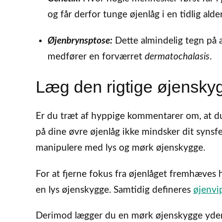
og får derfor tunge øjenlåg i en tidlig alder
Øjenbrynsptose:
Dette almindelig tegn på a
medfører en forværret
dermatochalasis
.
Læg den rigtige øjensky
Er du træt af hyppige kommentarer om, at du
på dine øvre øjenlåg ikke mindsker dit synsfe
manipulere med lys og mørk øjenskygge.
For at fjerne fokus fra øjenlåget fremhæves
en lys øjenskygge. Samtidig defineres
øjenvi
Derimod lægger du en mørk øjenskygge yders