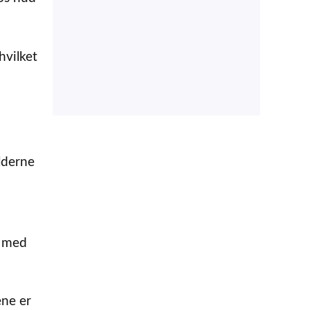
hvilket
lderne
– med
ene er