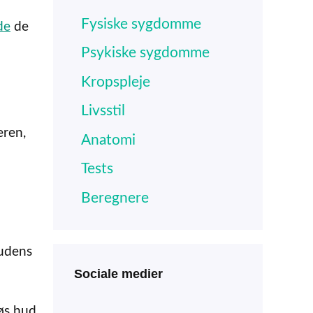
Fysiske sygdomme
de
de
Psykiske sygdomme
Kropspleje
Livsstil
eren,
Anatomi
Tests
Beregnere
hudens
Sociale medier
løs hud