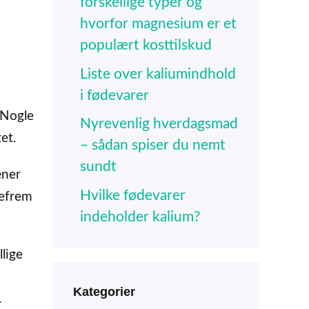
forskellige typer og
hvorfor magnesium er et
populært kosttilskud
Liste over kaliumindhold
i fødevarer
 Nogle
Nyrevenlig hverdagsmad
et.
– sådan spiser du nemt
sundt
æner
Hvilke fødevarer
gefrem
indeholder kalium?
llige
Kategorier
.