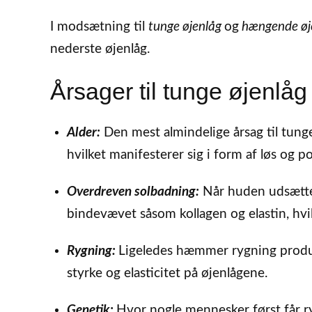
I modsætning til
tunge øjenlåg
og
hængende øj
nederste øjenlåg.
Årsager til tunge øjenlåg
Alder:
Den mest almindelige årsag til tunge
hvilket manifesterer sig i form af løs og p
Overdreven solbadning:
Når huden udsætte
bindevævet såsom kollagen og elastin, hvil
Rygning:
Ligeledes hæmmer rygning produ
styrke og elasticitet på øjenlågene.
Genetik:
Hvor nogle mennesker først får ry