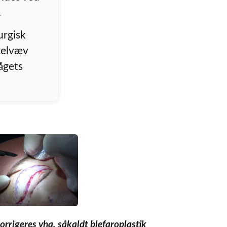
.
urgisk
kelvæv
ågets
rrigeres vha. såkaldt blefaroplastik