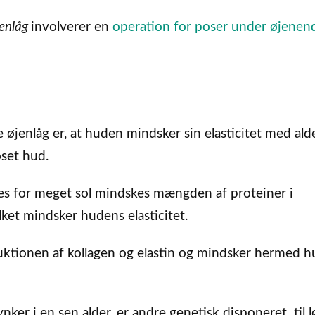
enlåg
involverer en
operation for poser under øjenen
 øjenlåg er, at huden mindsker sin elasticitet med ald
oset hud.
s for meget sol mindskes mængden af proteiner i
ket mindsker hudens elasticitet.
ktionen af kollagen og elastin og mindsker hermed 
nker i en sen alder, er andre genetisk disponeret til 