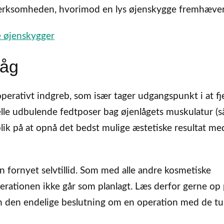
ærksomheden, hvorimod en lys øjenskygge fremhæver
de øjenskygger
låg
perativt indgreb, som især tager udgangspunkt i at fj
e udbulende fedtposer bag øjenlågets muskulatur (s
lik på at opnå det bedst mulige æstetiske resultat me
n fornyet selvtillid. Som med alle andre kosmetiske
perationen ikke går som planlagt. Læs derfor gerne op
n den endelige beslutning om en operation med de t