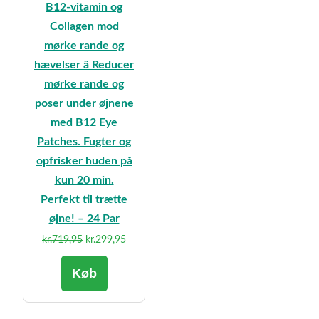
B12-vitamin og
Collagen mod
mørke rande og
hævelser â Reducer
mørke rande og
poser under øjnene
med B12 Eye
Patches. Fugter og
opfrisker huden på
kun 20 min.
Perfekt til trætte
øjne! – 24 Par
Den
Den
kr.
719,95
kr.
299,95
oprindelige
aktuelle
Køb
pris
pris
var:
er:
kr.719,95.
kr.299,95.