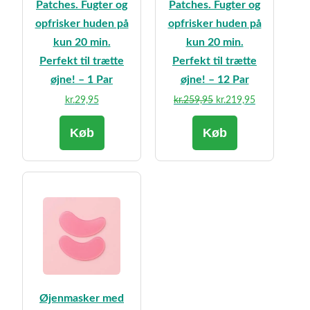
Patches. Fugter og
Patches. Fugter og
opfrisker huden på
opfrisker huden på
kun 20 min.
kun 20 min.
Perfekt til trætte
Perfekt til trætte
øjne! – 1 Par
øjne! – 12 Par
Den
Den
kr.
29,95
kr.
259,95
kr.
219,95
oprindelige
aktuelle
Køb
Køb
pris
pris
var:
er:
kr.259,95.
kr.219,95.
Øjenmasker med