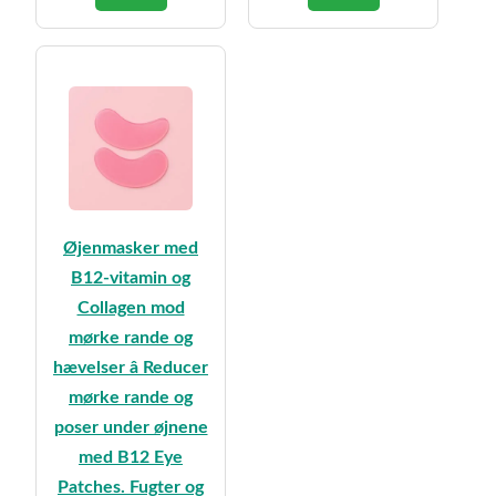
var:
er:
kr.259,95.
kr.219,95.
Øjenmasker med
B12-vitamin og
Collagen mod
mørke rande og
hævelser â Reducer
mørke rande og
poser under øjnene
med B12 Eye
Patches. Fugter og