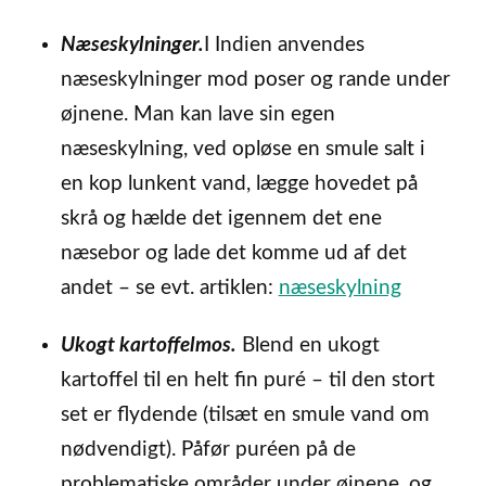
Næseskylninger.
I Indien anvendes
næseskylninger mod poser og rande under
øjnene. Man kan lave sin egen
næseskylning, ved opløse en smule salt i
en kop lunkent vand, lægge hovedet på
skrå og hælde det igennem det ene
næsebor og lade det komme ud af det
andet – se evt. artiklen:
næseskylning
Ukogt kartoffelmos.
Blend en ukogt
kartoffel til en helt fin puré – til den stort
set er flydende (tilsæt en smule vand om
nødvendigt). Påfør puréen på de
problematiske områder under øjnene, og