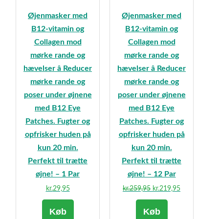
Øjenmasker med
Øjenmasker med
B12-vitamin og
B12-vitamin og
Collagen mod
Collagen mod
mørke rande og
mørke rande og
hævelser â Reducer
hævelser â Reducer
mørke rande og
mørke rande og
poser under øjnene
poser under øjnene
med B12 Eye
med B12 Eye
Patches. Fugter og
Patches. Fugter og
opfrisker huden på
opfrisker huden på
kun 20 min.
kun 20 min.
Perfekt til trætte
Perfekt til trætte
øjne! – 1 Par
øjne! – 12 Par
Den
Den
kr.
29,95
kr.
259,95
kr.
219,95
oprindelige
aktuelle
Køb
Køb
pris
pris