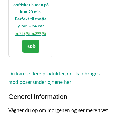
opfrisker huden på
kun 20 min.
Perfekt til trætte
øjne! – 24 Par
Den
Den
kr.
719,95
kr.
299,95
oprindelige
aktuelle
Køb
pris
pris
var:
er:
kr.719,95.
kr.299,95.
Du kan se flere produkter, der kan bruges
mod poser under øjnene her
Generel information
Vågner du op om morgenen og ser mere træt