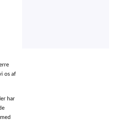
ærre
i os af
ler har
de
r med