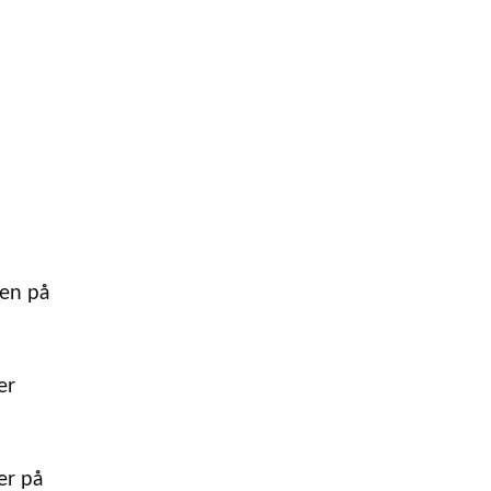
den på
er
er på