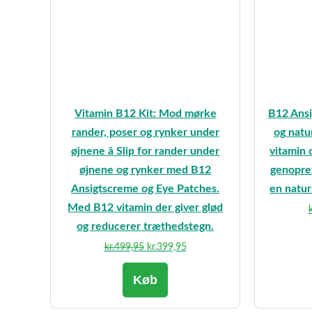
Vitamin B12 Kit: Mod mørke
B12 Ansi
rander, poser og rynker under
og natur
øjnene â Slip for rander under
vitamin 
øjnene og rynker med B12
genopret
Ansigtscreme og Eye Patches.
en natur
Med B12 vitamin der giver glød
k
og reducerer træthedstegn.
Den
Den
kr.
499,95
kr.
399,95
oprindelige
aktuelle
Køb
pris
pris
var:
er:
kr.499,95.
kr.399,95.