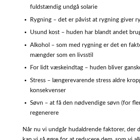
fuldstændig undgå solarie
Rygning – det er påvist at rygning giver r
Usund kost – huden har blandt andet brug 
Alkohol – som med rygning er det en faktor
mængder som en livsstil
For lidt væskeindtag – huden bliver ganske 
Stress – længerevarende stress aldre kro
konsekvenser
Søvn – at få den nødvendige søvn (for fler
regenerere
Når nu vi undgår hudaldrende faktorer, der 
kan vi så gøre for at reducere dem, som vi al