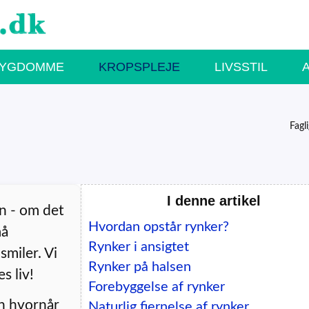
SYGDOMME
KROPSPLEJE
LIVSSTIL
Fagl
I denne artikel
en - om det
Hvordan opstår rynker?
må
Rynker i ansigtet
smiler. Vi
Rynker på halsen
s liv!
Forebyggelse af rynker
en hvornår
Naturlig fjernelse af rynker