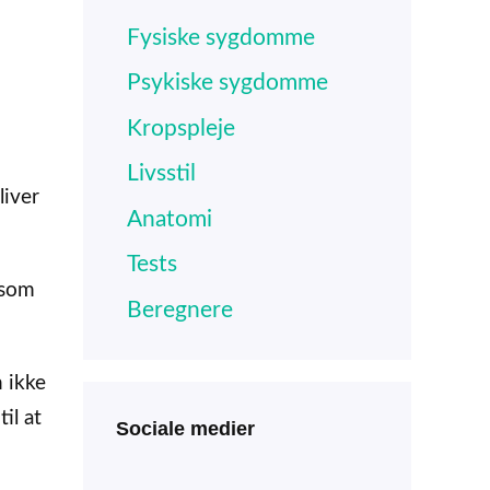
Fysiske sygdomme
Psykiske sygdomme
Kropspleje
Livsstil
liver
Anatomi
Tests
 som
Beregnere
 ikke
il at
Sociale medier