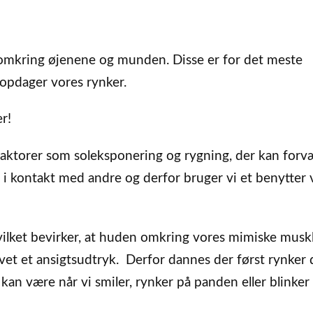
, omkring øjenene og munden. Disse er for det meste
 opdager vores rynker.
r!
 faktorer som soleksponering og rygning, der kan forv
e i kontakt med andre og derfor bruger vi et benytter v
hvilket bevirker, at huden omkring vores mimiske musk
lavet et ansigtsudtryk. Derfor dannes der først rynker 
 kan være når vi smiler, rynker på panden eller blinke