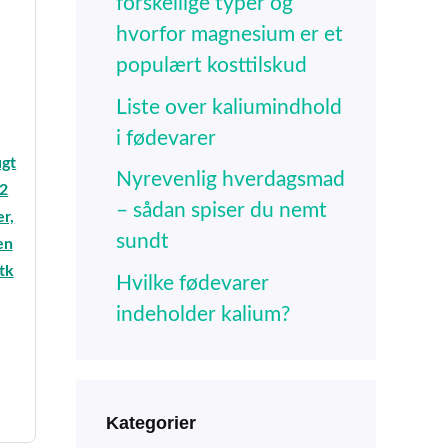
forskellige typer og
hvorfor magnesium er et
populært kosttilskud
Liste over kaliumindhold
i fødevarer
ugt
Nyrevenlig hverdagsmad
12
– sådan spiser du nemt
r,
sundt
en
stk
Hvilke fødevarer
indeholder kalium?
e
95.
Kategorier