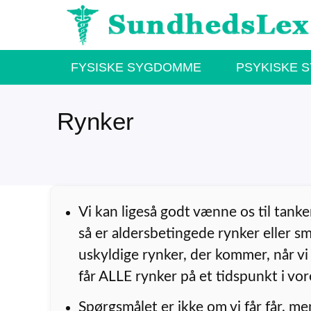
Hop
til
indhold
FYSISKE SYGDOMME
PSYKISKE 
Rynker
Vi kan ligeså godt vænne os til tank
så er aldersbetingede rynker eller s
uskyldige rynker, der kommer, når vi 
får ALLE rynker på et tidspunkt i vore
Spørgsmålet er ikke om vi får får, m