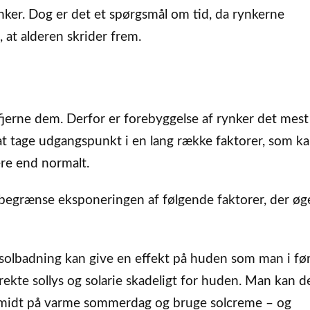
nker. Dog er det et spørgsmål om tid, da rynkerne
 at alderen skrider frem.
jerne dem. Derfor er forebyggelse af rynker det mest
at tage udgangspunkt i en lang række faktorer, som k
ere end normalt.
r begrænse eksponeringen af følgende faktorer, der øg
r solbadning kan give en effekt på huden som man i fø
rekte sollys og solarie skadeligt for huden. Man kan d
s midt på varme sommerdag og bruge solcreme – og