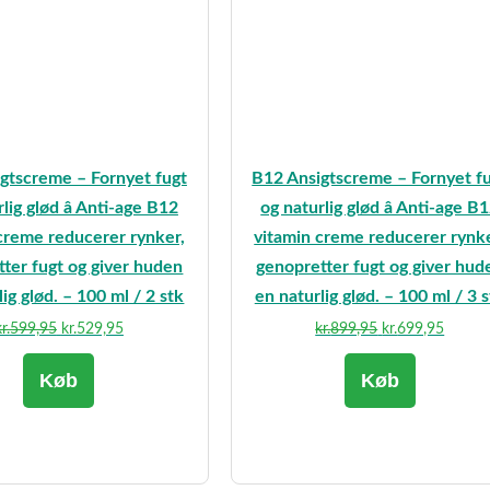
gtscreme – Fornyet fugt
B12 Ansigtscreme – Fornyet f
lig glød â Anti-age B12
og naturlig glød â Anti-age B
creme reducerer rynker,
vitamin creme reducerer rynke
ter fugt og giver huden
genopretter fugt og giver hud
lig glød. – 100 ml / 2 stk
en naturlig glød. – 100 ml / 3 
Den
Den
Den
Den
r.
599,95
kr.
529,95
kr.
899,95
kr.
699,95
oprindelige
aktuelle
oprindelige
aktuell
Køb
Køb
pris
pris
pris
pris
var:
er:
var:
er:
kr.599,95.
kr.529,95.
kr.899,95.
kr.699,