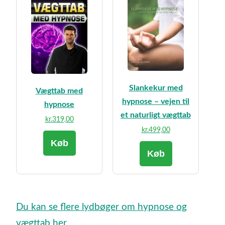
Slankekur med
Vægttab med
hypnose – vejen til
hypnose
et naturligt vægttab
kr.
319,00
kr.
499,00
Køb
Køb
Du kan se flere lydbøger om hypnose og
vægttab her