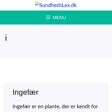
Hop
til
MENU
indhold
i
Ingefær
Ingefær er en plante, der er kendt for