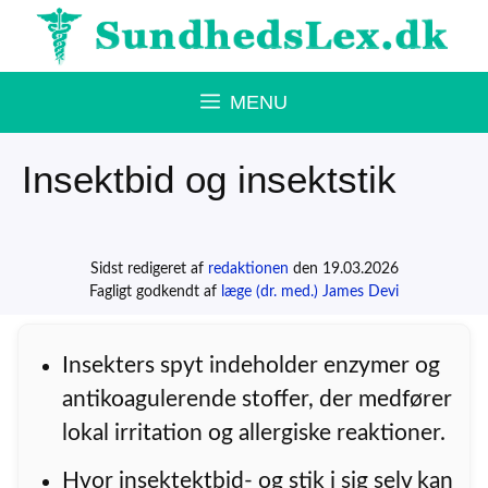
Hop
til
indhold
MENU
Insektbid og insektstik
Sidst redigeret af
redaktionen
den 19.03.2026
Fagligt godkendt af
læge (dr. med.) James Devi
Insekters spyt indeholder enzymer og
antikoagulerende stoffer, der medfører
lokal irritation og allergiske reaktioner.
Hvor insektektbid- og stik i sig selv kan