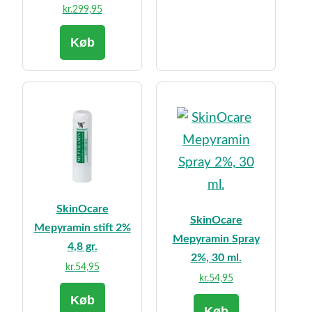
kr.
299,95
Køb
SkinOcare
SkinOcare
Mepyramin stift 2%
Mepyramin Spray
4,8 gr.
2%, 30 ml.
kr.
54,95
kr.
54,95
Køb
Køb