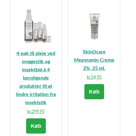
SkinOcare
4-pak til pleje ved
Mepyramin Creme
myggestik og
2%, 25 ml.
insektbid â 4
kr.
54,95
beroligende
produkter til at
Køb
lindre irritation fra
insektstik
kr.
299,95
Køb