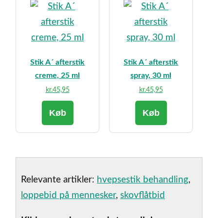
Stik A´ afterstik
Stik A´ afterstik
creme, 25 ml
spray, 30 ml
kr.
45,95
kr.
45,95
Køb
Køb
Relevante artikler:
hvepsestik behandling
,
loppebid på mennesker
,
skovflåtbid