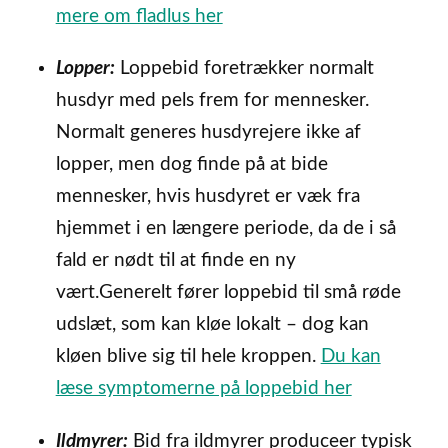
mere om fladlus her
Lopper:
Loppebid foretrækker normalt
husdyr med pels frem for mennesker.
Normalt generes husdyrejere ikke af
lopper, men dog finde på at bide
mennesker, hvis husdyret er væk fra
hjemmet i en længere periode, da de i så
fald er nødt til at finde en ny
vært.Generelt fører loppebid til små røde
udslæt, som kan kløe lokalt – dog kan
kløen blive sig til hele kroppen.
Du kan
læse symptomerne på loppebid her
Ildmyrer:
Bid fra ildmyrer produceer typisk