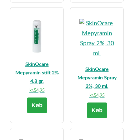
SkinOcare
SkinOcare
Mepyramin stift 2%
Mepyramin Spray
4,8 gr.
2%, 30 ml.
kr.
54,95
kr.
54,95
Køb
Køb