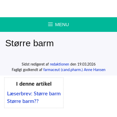
Hop
til
indhold
MENU
Større barm
Sidst redigeret af
redaktionen
den 19.03.2026
Fagligt godkendt af
farmaceut (cand.pharm.) Anne Hansen
I denne artikel
Læserbrev: Større barm
Større barm??