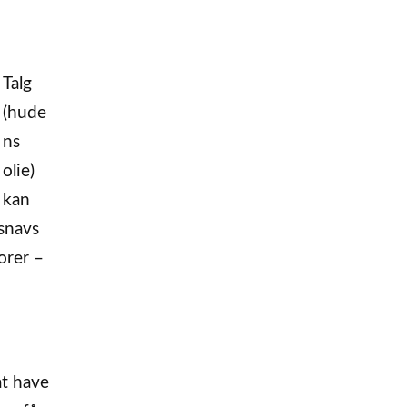
Talg
(hude
ns
olie)
kan
 snavs
orer –
at have