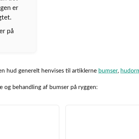
ggen er
tet.
er på
n hud generelt henvises til artiklerne
bumser
,
hudor
se og behandling af bumser på ryggen: