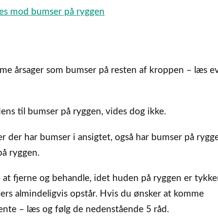
fales mod bumser på ryggen
me årsager som bumser på resten af kroppen – læs ev
ns til bumser på ryggen, vides dog ikke.
er der har bumser i ansigtet, også har bumser på rygg
på ryggen.
at fjerne og behandle, idet huden på ryggen er tykke
lers almindeligvis opstår. Hvis du ønsker at komme
hente – læs og følg de nedenstående 5 råd.