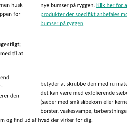
– men husk
nye bumser på ryggen.
Klik her for a
oppen for
produkter der specifikt anbefales m
bumser på ryggen
gentligt;
med til at
 end
betyder at skrubbe den med ru mater
r-
det kan være med exfolierende sæb
erer den
(sæber med små slibekorn eller kerner
børster, vaskesvampe, tørbørstninge
m og find ud af hvad der virker for dig.