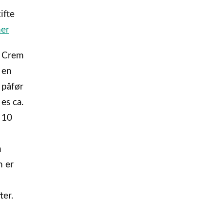
ifte
her
Crem
en
påfør
es ca.
10
n
n er
ter.