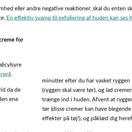
mhed eller andre negative reaktioner, skal du enten sk
te.
En effektiv svamp til exfoliering af huden kan ses 
 creme for
licylsyre
iron
).
minutter efter du har vasket ryggen
tid da de
(ryggen skal være tør), og lad creme
 den ene
trænge ind i huden. Afvent at rygge
tør (disse cremer kan have blegende
effekter på tøj!), og påklæd dig heref