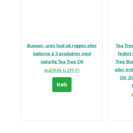
Bumser, uren hud på ryggen eller
Tea Tre
ballerne â 3 produkter med
fedtet 
naturlig Tea Tree Oil
Tree Bod
eller ir
Den
Den
kr.
379,95
kr.
299,95
oprindelige
aktuelle
Oil, Z
Køb
pris
pris
var:
er:
k
kr.379,95.
kr.299,95.