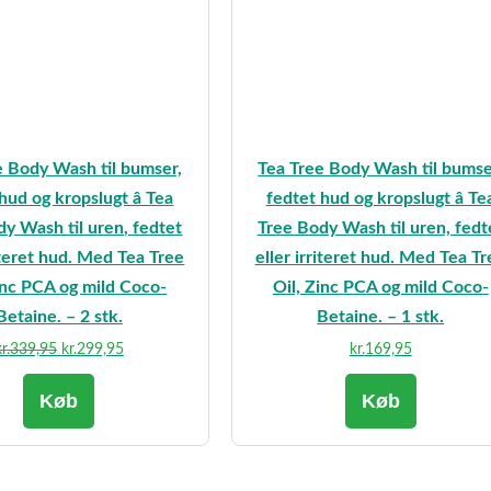
e Body Wash til bumser,
Tea Tree Body Wash til bumse
hud og kropslugt â Tea
fedtet hud og kropslugt â Te
y Wash til uren, fedtet
Tree Body Wash til uren, fedt
riteret hud. Med Tea Tree
eller irriteret hud. Med Tea Tr
inc PCA og mild Coco-
Oil, Zinc PCA og mild Coco-
Betaine. – 2 stk.
Betaine. – 1 stk.
Den
Den
r.
339,95
kr.
299,95
kr.
169,95
oprindelige
aktuelle
Køb
Køb
pris
pris
var:
er:
kr.339,95.
kr.299,95.