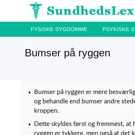
Hop
til
indhold
FYSISKE SYGDOMME
PSYKISKE 
Bumser på ryggen
Bumser på ryggen er mere besværlige
og behandle end bumser andre sted
kroppen.
Dette skyldes først og fremmest, at
ryggen er tykkere, men også at det 