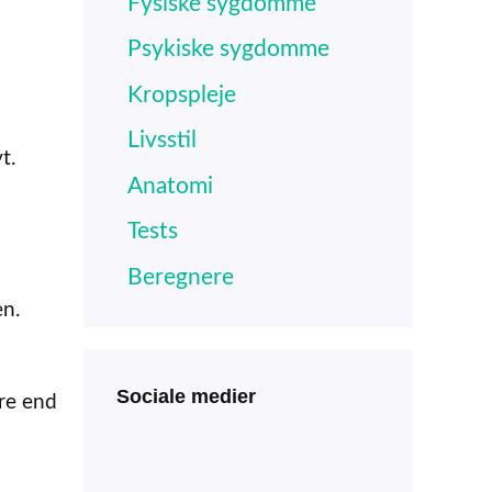
Fysiske sygdomme
Psykiske sygdomme
Kropspleje
Livsstil
t.
Anatomi
Tests
Beregnere
en.
Sociale medier
re end