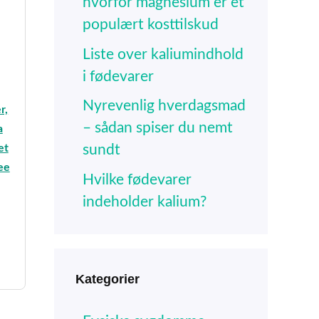
hvorfor magnesium er et
populært kosttilskud
Liste over kaliumindhold
i fødevarer
Nyrevenlig hverdagsmad
r,
– sådan spiser du nemt
a
et
sundt
ee
Hvilke fødevarer
indeholder kalium?
Kategorier