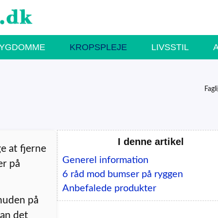
SYGDOMME
KROPSPLEJE
LIVSSTIL
Fagl
I denne artikel
 at fjerne
Generel information
er på
6 råd mod bumser på ryggen
Anbefalede produkter
 huden på
kan det