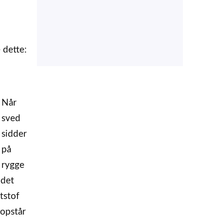
 dette:
Når
sved
sidder
på
rygge
 det
tstof
 opstår